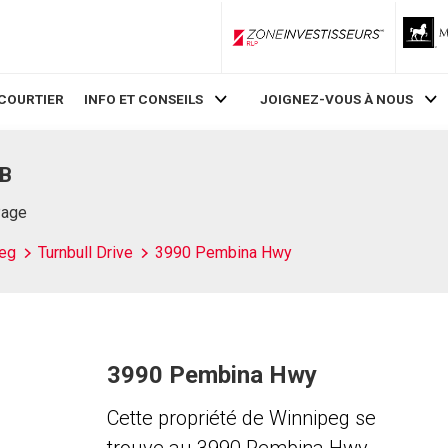
ZoneInvestisseurs RLP
COURTIER
INFO ET CONSEILS
JOIGNEZ-VOUS À NOUS
MB
Page
eg
Turnbull Drive
3990 Pembina Hwy
3990 Pembina Hwy
Cette propriété de Winnipeg se