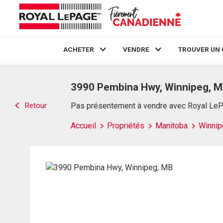
ACHETER
VENDRE
TROUVER UN 
Live
En Direct
3990 Pembina Hwy, Winnipeg, 
Retour
Pas présentement à vendre avec Royal Le
Accueil
Propriétés
Manitoba
Winnip