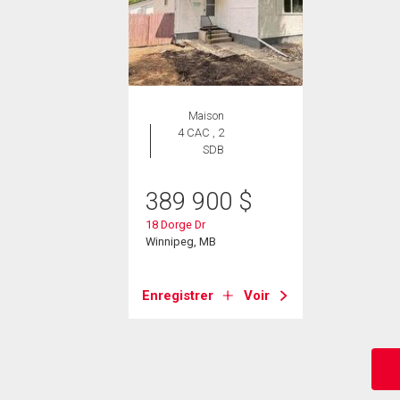
Maison
4 CAC , 2
SDB
389 900
$
18 Dorge Dr
Winnipeg, MB
Enregistrer
Voir