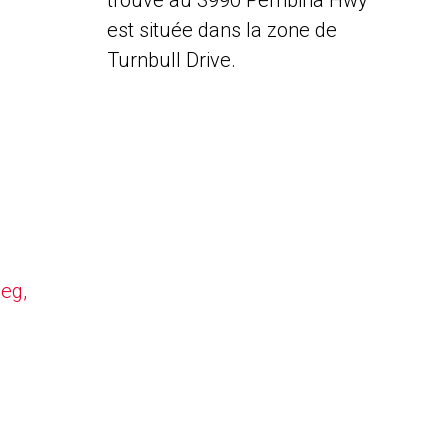
trouve au 3990 Pembina Hwy
est située dans la zone de
Turnbull Drive.
peg,