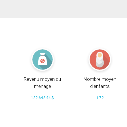
Revenu moyen du
Nombre moyen
ménage
d'enfants
122 642.44 $
1.72