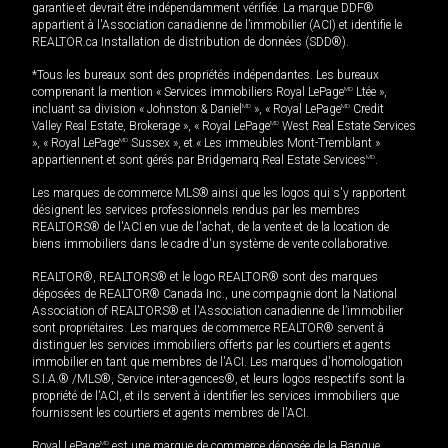
garantie et devrait être indépendamment vérifiée. La marque DDF®
appartient à l'Association canadienne de l’immobilier (ACI) et identifie le
REALTOR.ca Installation de distribution de données (SDD®).
*Tous les bureaux sont des propriétés indépendantes. Les bureaux
comprenant la mention « Services immobiliers Royal LePage
MD
Ltée »,
incluant sa division « Johnston & Daniel
MD
», « Royal LePage
MD
Credit
Valley Real Estate, Brokerage », « Royal LePage
MD
West Real Estate Services
», « Royal LePage
MD
Sussex », et « Les immeubles Mont-Tremblant »
appartiennent et sont gérés par Bridgemarq Real Estate Services
MD
.
Les marques de commerce MLS® ainsi que les logos qui s'y rapportent
désignent les services professionnels rendus par les membres
REALTORS® de l'ACI en vue de l'achat, de la vente et de la location de
biens immobiliers dans le cadre d'un système de vente collaborative.
REALTOR®, REALTORS® et le logo REALTOR® sont des marques
déposées de REALTOR® Canada Inc., une compagnie dont la National
Association of REALTORS® et l'Association canadienne de l’immobilier
sont propriétaires. Les marques de commerce REALTOR® servent à
distinguer les services immobiliers offerts par les courtiers et agents
immobilier en tant que membres de l'ACI. Les marques d'homologation
S.I.A.® /MLS®, Service inter-agences®, et leurs logos respectifs sont la
propriété de l'ACI, et ils servent à identifier les services immobiliers que
fournissent les courtiers et agents membres de l'ACI.
Royal LePage
MD
est une marque de commerce déposée de la Banque