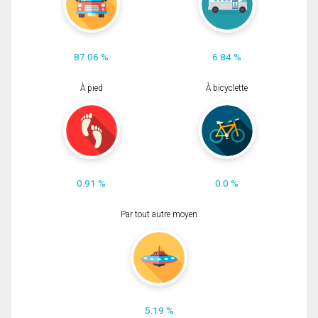
87.06 %
6.84 %
À pied
À bicyclette
0.91 %
0.0 %
Par tout autre moyen
5.19 %