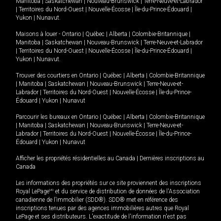
Manitoba
|
Saskatchewan
|
Nouveau-Brunswick
|
Terre-Neuve-et-Labrador
|
Territoires du Nord-Ouest
|
Nouvelle-Écosse
|
Île-du-Prince-Édouard
|
Yukon
|
Nunavut
.
Maisons à louer -
Ontario
|
Québec
|
Alberta
|
Colombie-Britannique
|
Manitoba
|
Saskatchewan
|
Nouveau-Brunswick
|
Terre-Neuve-et-Labrador
|
Territoires du Nord-Ouest
|
Nouvelle-Écosse
|
Île-du-Prince-Édouard
|
Yukon
|
Nunavut
.
Trouver des courtiers en
Ontario
|
Québec
|
Alberta
|
Colombie-Britannique
|
Manitoba
|
Saskatchewan
|
Nouveau-Brunswick
|
Terre-Neuve-et-
Labrador
|
Territoires du Nord-Ouest
|
Nouvelle-Écosse
|
Île-du-Prince-
Édouard
|
Yukon
|
Nunavut
Parcourir les bureaux en
Ontario
|
Québec
|
Alberta
|
Colombie-Britannique
|
Manitoba
|
Saskatchewan
|
Nouveau-Brunswick
|
Terre-Neuve-et-
Labrador
|
Territoires du Nord-Ouest
|
Nouvelle-Écosse
|
Île-du-Prince-
Édouard
|
Yukon
|
Nunavut
Afficher les propriétés résidentielles au Canada
|
Dernières inscriptions au
Canada
Les informations des propriétés sur ce site proviennent des inscriptions
Royal LePage
MD
et du service de distribution de données de l'Association
canadienne de l’immobilier (SDD®). SDD® met en référence des
inscriptions tenues par des agences immobilières autres que Royal
LePage et ses distributeurs. L'exactitude de l'information n'est pas