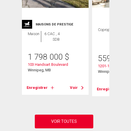
ION
MAISONS DE PRESTIGE
Copropriété
1
Maison
6 CAC , 4
CAC ,
SDB
2 SDB
1 798 000
$
559 900
103 Handsart Boulevard
1201-180 Tuxedo A
Winnipeg, MB
Winnipeg, MB
Voir
Enregistrer
Voir
Enregistrer