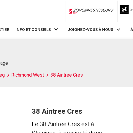
ZoneInvestisseurs RLP
TIER
INFO ET CONSEILS
JOIGNEZ-VOUS À NOUS
À
Page
eg
Richmond West
38 Aintree Cres
38 Aintree Cres
Le 38 Aintree Cres est à