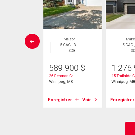
Maison
Maison
Mais
 CAC , 3
5 CAC , 3
5 CAC ,
SDB
SDB
S
9 900
$
589 900
$
1 276
thwater Bay
26 Denman Cr
15 Trailside 
eg, MB
Winnipeg, MB
Winnipeg, M
strer
Voir
Enregistrer
Voir
Enregistrer