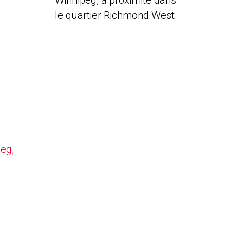
Winnipeg, à proximité dans
le quartier Richmond West.
peg,