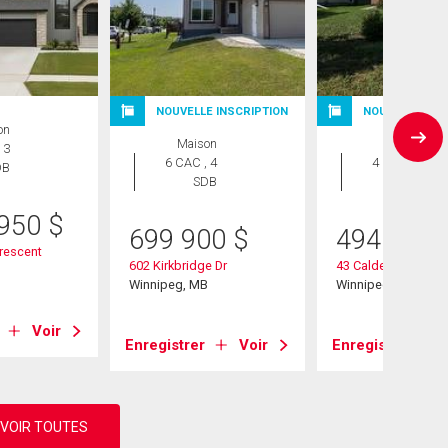
NOUVELLE INSCRIPTION
NOUVELLE INS
on
Maison
Maison
 3
6 CAC , 4
4 CAC , 3
DB
SDB
SDB
 950
$
699 900
$
494 900
Crescent
602 Kirkbridge Dr
43 Calder Bay
B
Winnipeg, MB
Winnipeg, MB
Voir
Enregistrer
Voir
Enregistrer