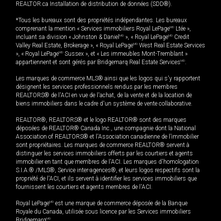
REALTOR.ca Installation de distribution de données (SDD®).
*Tous les bureaux sont des propriétés indépendantes. Les bureaux
comprenant la mention « Services immobiliers Royal LePage
MD
Ltée »,
incluant sa division « Johnston & Daniel
MD
», « Royal LePage
MD
Credit
Valley Real Estate, Brokerage », « Royal LePage
MD
West Real Estate Services
», « Royal LePage
MD
Sussex », et « Les immeubles Mont-Tremblant »
appartiennent et sont gérés par Bridgemarq Real Estate Services
MD
.
Les marques de commerce MLS® ainsi que les logos qui s'y rapportent
désignent les services professionnels rendus par les membres
REALTORS® de l'ACI en vue de l'achat, de la vente et de la location de
biens immobiliers dans le cadre d'un système de vente collaborative.
REALTOR®, REALTORS® et le logo REALTOR® sont des marques
déposées de REALTOR® Canada Inc., une compagnie dont la National
Association of REALTORS® et l'Association canadienne de l’immobilier
sont propriétaires. Les marques de commerce REALTOR® servent à
distinguer les services immobiliers offerts par les courtiers et agents
immobilier en tant que membres de l'ACI. Les marques d'homologation
S.I.A.® /MLS®, Service inter-agences®, et leurs logos respectifs sont la
propriété de l'ACI, et ils servent à identifier les services immobiliers que
fournissent les courtiers et agents membres de l'ACI.
Royal LePage
MD
est une marque de commerce déposée de la Banque
Royale du Canada, utilisée sous licence par les Services immobiliers
Bridgemarq
MD
.