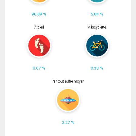
90.89 %
5.84 %
À pied
À bicyclette
0.67 %
0.33 %
Par tout autre moyen
2.27 %