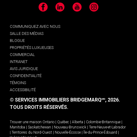
Facebook
LinkedIn
YouTube
Instagram
COMMUNIQUEZ AVEC NOUS
SALLE DES MÉDIAS
BLOGUE
PROPRIÉTÉS LUXUEUSES
COMMERCIAL
INTRANET
AVIS JURIDIQUE
CONFIDENTIALITÉ
TÉMOINS
ACCESSIBILITÉ
© SERVICES IMMOBILIERS BRIDGEMARQ
, 2026.
MD
TOUS DROITS RÉSERVÉS.
Trouver une maison
Ontario
|
Québec
|
Alberta
|
Colombie-Britannique
|
Manitoba
|
Saskatchewan
|
Nouveau-Brunswick
|
Terre-Neuve-et-Labrador
|
Territoires du Nord-Ouest
|
Nouvelle-Écosse
|
Île-du-Prince-Édouard
|