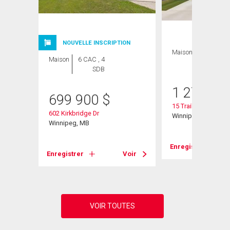
ION
NOUVELLE INSCRIPTION
Maison
5 CAC , 3
Maison
6 CAC , 4
SDB
SDB
1 276 95
699 900
$
15 Trailside Cresce
602 Kirkbridge Dr
Winnipeg, MB
Winnipeg, MB
Enregistrer
Voir
Enregistrer
Voir