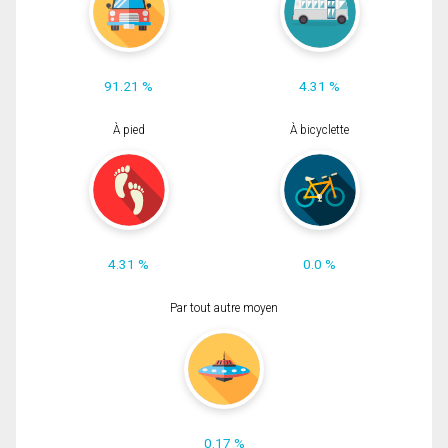
91.21 %
4.31 %
À pied
À bicyclette
4.31 %
0.0 %
Par tout autre moyen
0.17 %