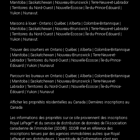
Manitoba
|
Saskatchewan
|
Nouveau-Brunswick
|
Terre-Neuve-et-Labrador
|
Territoires du Nord-Ouest
|
Nouvelle-Écosse
|
Île-du-Prince-Édouard
|
Yukon
|
Nunavut
.
Maisons à louer -
Ontario
|
Québec
|
Alberta
|
Colombie-Britannique
|
Manitoba
|
Saskatchewan
|
Nouveau-Brunswick
|
Terre-Neuve-et-Labrador
|
Territoires du Nord-Ouest
|
Nouvelle-Écosse
|
Île-du-Prince-Édouard
|
Yukon
|
Nunavut
.
Trouver des courtiers en
Ontario
|
Québec
|
Alberta
|
Colombie-Britannique
|
Manitoba
|
Saskatchewan
|
Nouveau-Brunswick
|
Terre-Neuve-et-
Labrador
|
Territoires du Nord-Ouest
|
Nouvelle-Écosse
|
Île-du-Prince-
Édouard
|
Yukon
|
Nunavut
Parcourir les bureaux en
Ontario
|
Québec
|
Alberta
|
Colombie-Britannique
|
Manitoba
|
Saskatchewan
|
Nouveau-Brunswick
|
Terre-Neuve-et-
Labrador
|
Territoires du Nord-Ouest
|
Nouvelle-Écosse
|
Île-du-Prince-
Édouard
|
Yukon
|
Nunavut
Afficher les propriétés résidentielles au Canada
|
Dernières inscriptions au
Canada
Les informations des propriétés sur ce site proviennent des inscriptions
Royal LePage
MD
et du service de distribution de données de l'Association
canadienne de l’immobilier (SDD®). SDD® met en référence des
inscriptions tenues par des agences immobilières autres que Royal
LePage et ses distributeurs. L'exactitude de l'information n'est pas