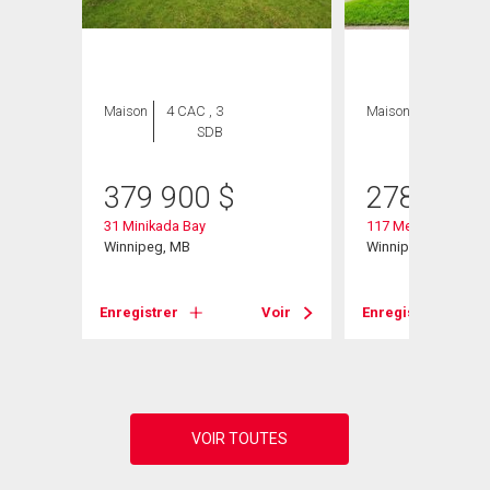
Maison
4 CAC , 3
Maison
4 CAC , 1
SDB
SDB
379 900
$
278 900
31 Minikada Bay
117 Melrose Ave
Winnipeg, MB
Winnipeg, MB
Voir
Enregistrer
Voir
Enregistrer