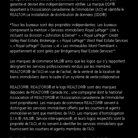
garantie et devrait être indépendamment vérifiée. La marque DDF®
appartient à l'Association canadienne de l’immobilier (ACI) et identifie le
REALTOR.ca Installation de distribution de données (SDD®).
*Tous les bureaux sont des propriétés indépendantes. Les bureaux
comprenant la mention « Services immobiliers Royal LePage
MD
Ltée »,
incluant sa division « Johnston & Daniel
MD
», « Royal LePage
MD
Credit
Valley Real Estate, Brokerage », « Royal LePage
MD
West Real Estate Services
», « Royal LePage
MD
Sussex », et « Les immeubles Mont-Tremblant »
appartiennent et sont gérés par Bridgemarq Real Estate Services
MD
.
Les marques de commerce MLS® ainsi que les logos qui s'y rapportent
désignent les services professionnels rendus par les membres
REALTORS® de l'ACI en vue de l'achat, de la vente et de la location de
biens immobiliers dans le cadre d'un système de vente collaborative.
REALTOR®, REALTORS® et le logo REALTOR® sont des marques
déposées de REALTOR® Canada Inc., une compagnie dont la National
Association of REALTORS® et l'Association canadienne de l’immobilier
sont propriétaires. Les marques de commerce REALTOR® servent à
distinguer les services immobiliers offerts par les courtiers et agents
immobilier en tant que membres de l'ACI. Les marques d'homologation
S.I.A.® /MLS®, Service inter-agences®, et leurs logos respectifs sont la
propriété de l'ACI, et ils servent à identifier les services immobiliers que
fournissent les courtiers et agents membres de l'ACI.