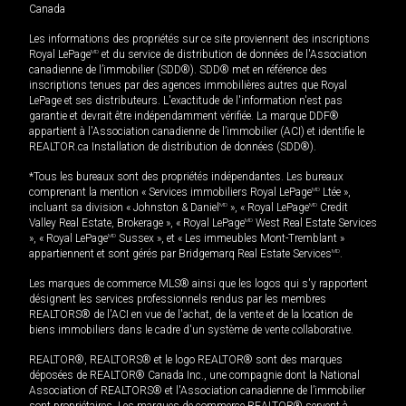
Canada
Les informations des propriétés sur ce site proviennent des inscriptions
Royal LePage
MD
et du service de distribution de données de l'Association
canadienne de l’immobilier (SDD®). SDD® met en référence des
inscriptions tenues par des agences immobilières autres que Royal
LePage et ses distributeurs. L'exactitude de l'information n'est pas
garantie et devrait être indépendamment vérifiée. La marque DDF®
appartient à l'Association canadienne de l’immobilier (ACI) et identifie le
REALTOR.ca Installation de distribution de données (SDD®).
*Tous les bureaux sont des propriétés indépendantes. Les bureaux
comprenant la mention « Services immobiliers Royal LePage
MD
Ltée »,
incluant sa division « Johnston & Daniel
MD
», « Royal LePage
MD
Credit
Valley Real Estate, Brokerage », « Royal LePage
MD
West Real Estate Services
», « Royal LePage
MD
Sussex », et « Les immeubles Mont-Tremblant »
appartiennent et sont gérés par Bridgemarq Real Estate Services
MD
.
Les marques de commerce MLS® ainsi que les logos qui s'y rapportent
désignent les services professionnels rendus par les membres
REALTORS® de l'ACI en vue de l'achat, de la vente et de la location de
biens immobiliers dans le cadre d'un système de vente collaborative.
REALTOR®, REALTORS® et le logo REALTOR® sont des marques
déposées de REALTOR® Canada Inc., une compagnie dont la National
Association of REALTORS® et l'Association canadienne de l’immobilier
sont propriétaires. Les marques de commerce REALTOR® servent à