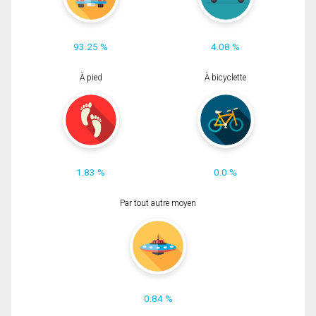
93.25 %
4.08 %
À pied
À bicyclette
1.83 %
0.0 %
Par tout autre moyen
0.84 %