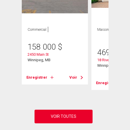
GE
Commercial
Maison
3 CAC , 2
SDB
158 000
$
469 900
2450 Main St
Winnipeg, MB
18 Riverstone Rd
Winnipeg, MB
Enregistrer
Voir
Enregistrer
Voir