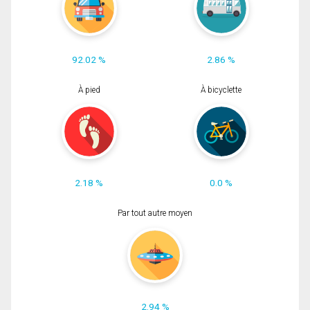
92.02 %
2.86 %
À pied
À bicyclette
2.18 %
0.0 %
Par tout autre moyen
2.94 %