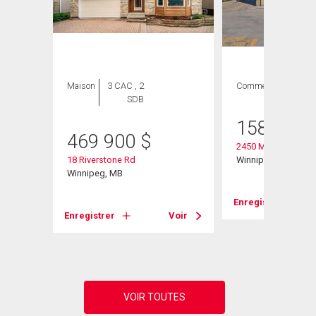
Maison
3 CAC , 2
Commercial
SDB
158 000
469 900
$
2450 Main St
18 Riverstone Rd
Winnipeg, MB
Winnipeg, MB
Enregistrer
Enregistrer
Voir
Voir