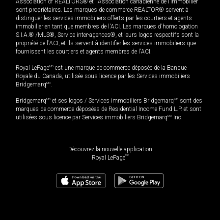
Association of REALTORS® et l'Association canadienne de l’immobilier
sont propriétaires. Les marques de commerce REALTOR® servent à
distinguer les services immobiliers offerts par les courtiers et agents
immobilier en tant que membres de l'ACI. Les marques d'homologation
S.I.A.® /MLS®, Service inter-agences®, et leurs logos respectifs sont la
propriété de l'ACI, et ils servent à identifier les services immobiliers que
fournissent les courtiers et agents membres de l'ACI.
Royal LePage
MD
est une marque de commerce déposée de la Banque
Royale du Canada, utilisée sous licence par les Services immobiliers
Bridgemarq
MD
.
Bridgemarq
MD
et ses logos / Services immobiliers Bridgemarq
MD
sont des
marques de commerce déposées de Residential Income Fund L.P. et sont
utilisées sous licence par Services immobiliers Bridgemarq
MD
Inc.
Découvrez la nouvelle application
MD
Royal LePage