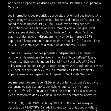
Afficher les propriétés résidentielles au Canada
|
Dernières inscriptions au
Canada
Les informations des propriétés sur ce site proviennent des inscriptions
Royal LePage
MD
et du service de distribution de données de l'Association
canadienne de l’immobilier (SDD®). SDD® met en référence des
inscriptions tenues par des agences immobilières autres que Royal
LePage et ses distributeurs. L'exactitude de l'information n'est pas
garantie et devrait être indépendamment vérifiée. La marque DDF®
appartient à l'Association canadienne de l’immobilier (ACI) et identifie le
REALTOR.ca Installation de distribution de données (SDD®).
*Tous les bureaux sont des propriétés indépendantes. Les bureaux
comprenant la mention « Services immobiliers Royal LePage
MD
Ltée »,
incluant sa division « Johnston & Daniel
MD
», « Royal LePage
MD
Credit
Valley Real Estate, Brokerage », « Royal LePage
MD
West Real Estate Services
», « Royal LePage
MD
Sussex », et « Les immeubles Mont-Tremblant »
appartiennent et sont gérés par Bridgemarq Real Estate Services
MD
.
Les marques de commerce MLS® ainsi que les logos qui s'y rapportent
désignent les services professionnels rendus par les membres
REALTORS® de l'ACI en vue de l'achat, de la vente et de la location de
biens immobiliers dans le cadre d'un système de vente collaborative.
REALTOR®, REALTORS® et le logo REALTOR® sont des marques
déposées de REALTOR® Canada Inc., une compagnie dont la National