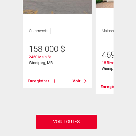
Commercial
Maison
3 CAC , 2
SDB
158 000
$
469 900
2450 Main St
Winnipeg, MB
18 Riverstone Rd
Winnipeg, MB
Enregistrer
Voir
Voir
Enregistrer