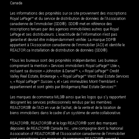
Canada
Les informations des propriétés sur ce site proviennent des inscriptions
Royal LePage
MD
et du service de distribution de données de l'Association
canadienne de l’immobilier (SDD®). SDD® met en référence des
inscriptions tenues par des agences immobilières autres que Royal
LePage et ses distributeurs. L'exactitude de l'information n'est pas
garantie et devrait être indépendamment vérifiée. La marque DDF®
appartient à l'Association canadienne de l’immobilier (ACI) et identifie le
REALTOR.ca Installation de distribution de données (SDD®).
*Tous les bureaux sont des propriétés indépendantes. Les bureaux
comprenant la mention « Services immobiliers Royal LePage
MD
Ltée »,
incluant sa division « Johnston & Daniel
MD
», « Royal LePage
MD
Credit
Valley Real Estate, Brokerage », « Royal LePage
MD
West Real Estate Services
», « Royal LePage
MD
Sussex », et « Les immeubles Mont-Tremblant »
appartiennent et sont gérés par Bridgemarq Real Estate Services
MD
.
Les marques de commerce MLS® ainsi que les logos qui s'y rapportent
désignent les services professionnels rendus par les membres
REALTORS® de l'ACI en vue de l'achat, de la vente et de la location de
biens immobiliers dans le cadre d'un système de vente collaborative.
REALTOR®, REALTORS® et le logo REALTOR® sont des marques
déposées de REALTOR® Canada Inc., une compagnie dont la National
Association of REALTORS® et l'Association canadienne de l’immobilier
sont propriétaires. Les marques de commerce REALTOR® servent à