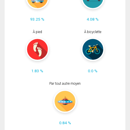
93.25 %
4.08 %
À pied
À bicyclette
1.83 %
0.0 %
Par tout autre moyen
0.84 %