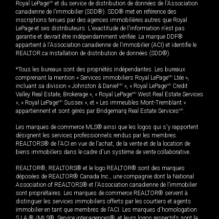
Royal LePage
MD
et du service de distribution de données de l'Association
canadienne de l’immobilier (SDD®). SDD® met en référence des
inscriptions tenues par des agences immobilières autres que Royal
LePage et ses distributeurs. L'exactitude de l'information n'est pas
garantie et devrait être indépendamment vérifiée. La marque DDF®
appartient à l'Association canadienne de l’immobilier (ACI) et identifie le
REALTOR.ca Installation de distribution de données (SDD®).
*Tous les bureaux sont des propriétés indépendantes. Les bureaux
comprenant la mention « Services immobiliers Royal LePage
MD
Ltée »,
incluant sa division « Johnston & Daniel
MD
», « Royal LePage
MD
Credit
Valley Real Estate, Brokerage », « Royal LePage
MD
West Real Estate Services
», « Royal LePage
MD
Sussex », et « Les immeubles Mont-Tremblant »
appartiennent et sont gérés par Bridgemarq Real Estate Services
MD
.
Les marques de commerce MLS® ainsi que les logos qui s'y rapportent
désignent les services professionnels rendus par les membres
REALTORS® de l'ACI en vue de l'achat, de la vente et de la location de
biens immobiliers dans le cadre d'un système de vente collaborative.
REALTOR®, REALTORS® et le logo REALTOR® sont des marques
déposées de REALTOR® Canada Inc., une compagnie dont la National
Association of REALTORS® et l'Association canadienne de l’immobilier
sont propriétaires. Les marques de commerce REALTOR® servent à
distinguer les services immobiliers offerts par les courtiers et agents
immobilier en tant que membres de l'ACI. Les marques d'homologation
S.I.A.® /MLS®, Service inter-agences®, et leurs logos respectifs sont la