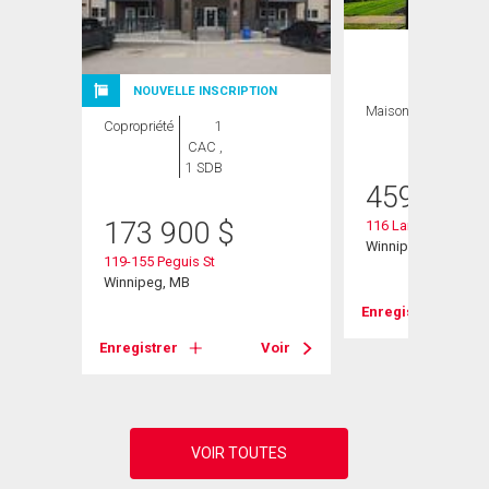
NOUVELLE INSCRIPTION
Maison
3 CAC , 3
Copropriété
1
SDB
CAC ,
1 SDB
459 900
173 900
$
116 Larry Vickar Dri
Winnipeg, MB
119-155 Peguis St
Winnipeg, MB
Voir
Enregistrer
Enregistrer
Voir