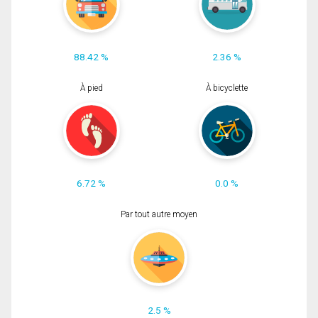
88.42 %
2.36 %
À pied
À bicyclette
6.72 %
0.0 %
Par tout autre moyen
2.5 %