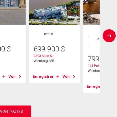
Terrain
Maison
5 CAC , 3
SDB
00
$
699 900
$
2393 Main St
799 900
B
Winnipeg, MB
113 Point Pleasant 
Winnipeg, MB
Voir
Enregistrer
Voir
Enregistrer