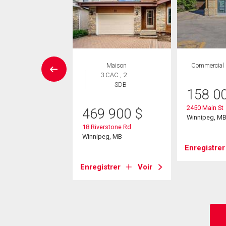
ISONS DE PRESTIGE
Maison
Commercial
Maison
3 CAC , 2
 CAC , 3
SDB
158 0
SDB
2450 Main St
469 900
$
9 990
$
Winnipeg, M
18 Riverstone Rd
rth Haven Way
Winnipeg, MB
 Paul, MB
Enregistrer
Enregistrer
Voir
strer
Voir