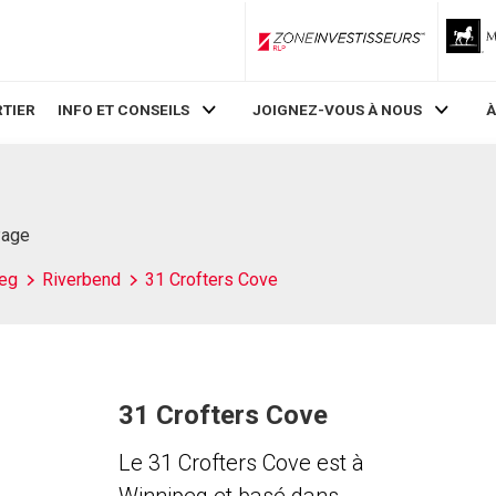
ZoneInvestisseurs RLP
TIER
INFO ET CONSEILS
JOIGNEZ-VOUS À NOUS
À
Page
eg
Riverbend
31 Crofters Cove
31 Crofters Cove
Le 31 Crofters Cove est à