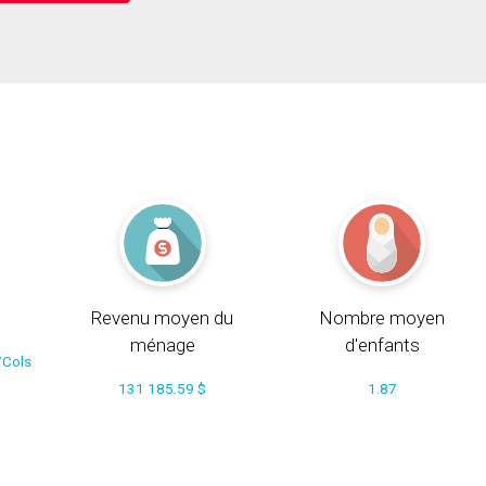
Revenu moyen du
Nombre moyen
ménage
d'enfants
/Cols
131 185.59 $
1.87