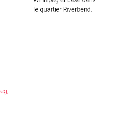
Winnipeg et basé dans
le quartier Riverbend.
peg,