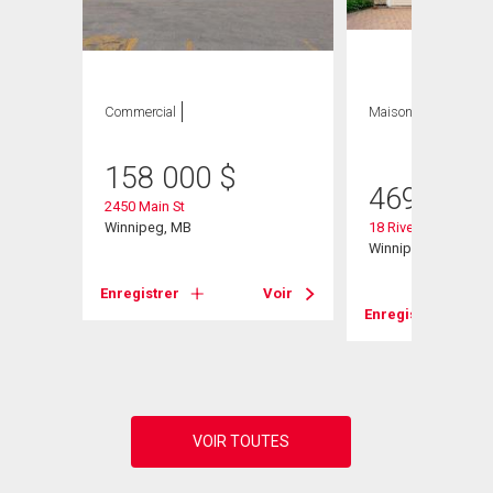
Commercial
Maison
3 CAC , 2
SDB
158 000
$
469 900
2450 Main St
Winnipeg, MB
18 Riverstone Rd
Winnipeg, MB
Enregistrer
Voir
Voir
Enregistrer