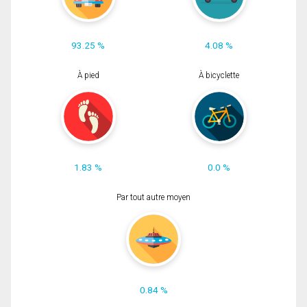
93.25 %
4.08 %
À pied
À bicyclette
1.83 %
0.0 %
Par tout autre moyen
0.84 %