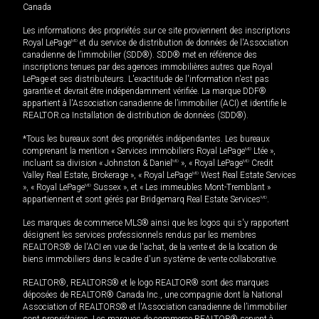
Canada
Les informations des propriétés sur ce site proviennent des inscriptions
Royal LePage
MD
et du service de distribution de données de l'Association
canadienne de l’immobilier (SDD®). SDD® met en référence des
inscriptions tenues par des agences immobilières autres que Royal
LePage et ses distributeurs. L'exactitude de l'information n'est pas
garantie et devrait être indépendamment vérifiée. La marque DDF®
appartient à l'Association canadienne de l’immobilier (ACI) et identifie le
REALTOR.ca Installation de distribution de données (SDD®).
*Tous les bureaux sont des propriétés indépendantes. Les bureaux
comprenant la mention « Services immobiliers Royal LePage
MD
Ltée »,
incluant sa division « Johnston & Daniel
MD
», « Royal LePage
MD
Credit
Valley Real Estate, Brokerage », « Royal LePage
MD
West Real Estate Services
», « Royal LePage
MD
Sussex », et « Les immeubles Mont-Tremblant »
appartiennent et sont gérés par Bridgemarq Real Estate Services
MD
.
Les marques de commerce MLS® ainsi que les logos qui s'y rapportent
désignent les services professionnels rendus par les membres
REALTORS® de l'ACI en vue de l'achat, de la vente et de la location de
biens immobiliers dans le cadre d'un système de vente collaborative.
REALTOR®, REALTORS® et le logo REALTOR® sont des marques
déposées de REALTOR® Canada Inc., une compagnie dont la National
Association of REALTORS® et l'Association canadienne de l’immobilier
sont propriétaires. Les marques de commerce REALTOR® servent à