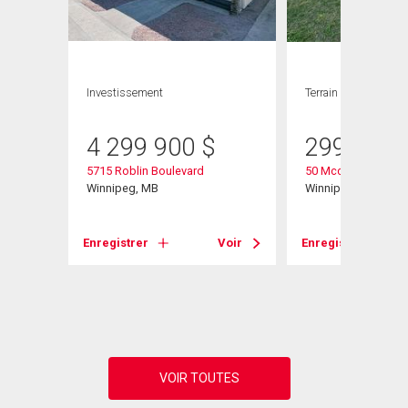
Investissement
Terrain
4 299 900
$
299 900
5715 Roblin Boulevard
50 Mccallum Cresc
Winnipeg, MB
Winnipeg, MB
Enregistrer
Voir
Enregistrer
Voir