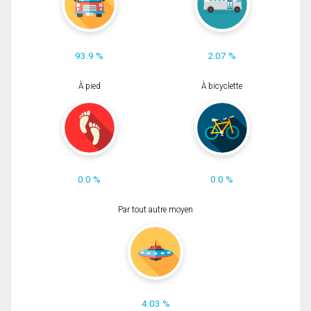
93.9 %
2.07 %
À pied
À bicyclette
0.0 %
0.0 %
Par tout autre moyen
4.03 %