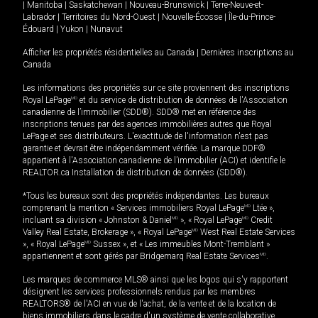
|
Manitoba
|
Saskatchewan
|
Nouveau-Brunswick
|
Terre-Neuve-et-
Labrador
|
Territoires du Nord-Ouest
|
Nouvelle-Écosse
|
Île-du-Prince-
Édouard
|
Yukon
|
Nunavut
Afficher les propriétés résidentielles au Canada
|
Dernières inscriptions au
Canada
Les informations des propriétés sur ce site proviennent des inscriptions
Royal LePage
MD
et du service de distribution de données de l'Association
canadienne de l’immobilier (SDD®). SDD® met en référence des
inscriptions tenues par des agences immobilières autres que Royal
LePage et ses distributeurs. L'exactitude de l'information n'est pas
garantie et devrait être indépendamment vérifiée. La marque DDF®
appartient à l'Association canadienne de l’immobilier (ACI) et identifie le
REALTOR.ca Installation de distribution de données (SDD®).
*Tous les bureaux sont des propriétés indépendantes. Les bureaux
comprenant la mention « Services immobiliers Royal LePage
MD
Ltée »,
incluant sa division « Johnston & Daniel
MD
», « Royal LePage
MD
Credit
Valley Real Estate, Brokerage », « Royal LePage
MD
West Real Estate Services
», « Royal LePage
MD
Sussex », et « Les immeubles Mont-Tremblant »
appartiennent et sont gérés par Bridgemarq Real Estate Services
MD
.
Les marques de commerce MLS® ainsi que les logos qui s'y rapportent
désignent les services professionnels rendus par les membres
REALTORS® de l'ACI en vue de l'achat, de la vente et de la location de
biens immobiliers dans le cadre d'un système de vente collaborative.