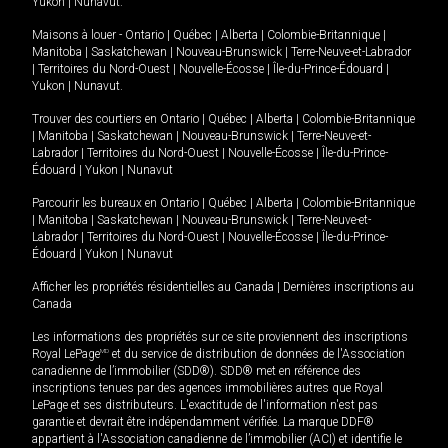
Yukon
|
Nunavut
.
Maisons à louer -
Ontario
|
Québec
|
Alberta
|
Colombie-Britannique
|
Manitoba
|
Saskatchewan
|
Nouveau-Brunswick
|
Terre-Neuve-et-Labrador
|
Territoires du Nord-Ouest
|
Nouvelle-Écosse
|
Île-du-Prince-Édouard
|
Yukon
|
Nunavut
.
Trouver des courtiers en
Ontario
|
Québec
|
Alberta
|
Colombie-Britannique
|
Manitoba
|
Saskatchewan
|
Nouveau-Brunswick
|
Terre-Neuve-et-
Labrador
|
Territoires du Nord-Ouest
|
Nouvelle-Écosse
|
Île-du-Prince-
Édouard
|
Yukon
|
Nunavut
Parcourir les bureaux en
Ontario
|
Québec
|
Alberta
|
Colombie-Britannique
|
Manitoba
|
Saskatchewan
|
Nouveau-Brunswick
|
Terre-Neuve-et-
Labrador
|
Territoires du Nord-Ouest
|
Nouvelle-Écosse
|
Île-du-Prince-
Édouard
|
Yukon
|
Nunavut
Afficher les propriétés résidentielles au Canada
|
Dernières inscriptions au
Canada
Les informations des propriétés sur ce site proviennent des inscriptions
Royal LePage
MD
et du service de distribution de données de l'Association
canadienne de l’immobilier (SDD®). SDD® met en référence des
inscriptions tenues par des agences immobilières autres que Royal
LePage et ses distributeurs. L'exactitude de l'information n'est pas
garantie et devrait être indépendamment vérifiée. La marque DDF®
appartient à l'Association canadienne de l’immobilier (ACI) et identifie le