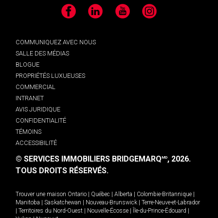
Facebook
LinkedIn
YouTube
Instagram
COMMUNIQUEZ AVEC NOUS
SALLE DES MÉDIAS
BLOGUE
PROPRIÉTÉS LUXUEUSES
COMMERCIAL
INTRANET
AVIS JURIDIQUE
CONFIDENTIALITÉ
TÉMOINS
ACCESSIBILITÉ
© SERVICES IMMOBILIERS BRIDGEMARQ
, 2026.
MD
TOUS DROITS RÉSERVÉS.
Trouver une maison
Ontario
|
Québec
|
Alberta
|
Colombie-Britannique
|
Manitoba
|
Saskatchewan
|
Nouveau-Brunswick
|
Terre-Neuve-et-Labrador
|
Territoires du Nord-Ouest
|
Nouvelle-Écosse
|
Île-du-Prince-Édouard
|