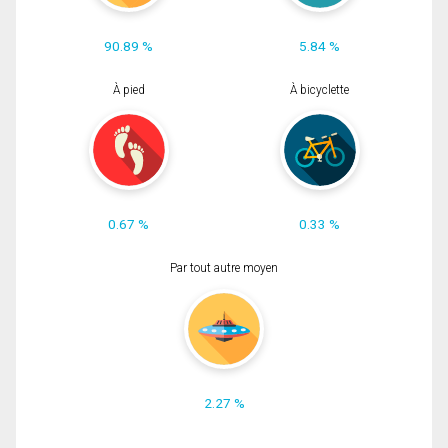
90.89 %
5.84 %
À pied
À bicyclette
0.67 %
0.33 %
Par tout autre moyen
2.27 %