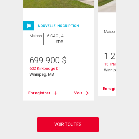
NOUVELLE INSCRIPTION
Maison
5 CAC , 3
Maison
6 CAC , 4
SDB
SDB
1 276 95
699 900
$
15 Trailside Cresce
602 Kirkbridge Dr
Winnipeg, MB
Winnipeg, MB
Voir
Enregistrer
Enregistrer
Voir