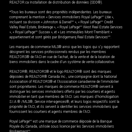
REALTOR.ca Installation de distribution de données (SDD®).
*Tous les bureaux sont des propriétés indépendantes. Les bureaux
comprenant la mention « Services immobiliers Royal LePage
MD
Ltée »,
incluant sa division « Johnston & Daniel
MD
», « Royal LePage
MD
Credit
Valley Real Estate, Brokerage », « Royal LePage
MD
West Real Estate Services
», « Royal LePage
MD
Sussex », et « Les immeubles Mont-Tremblant »
appartiennent et sont gérés par Bridgemarq Real Estate Services
MD
.
Les marques de commerce MLS® ainsi que les logos qui s'y rapportent
désignent les services professionnels rendus par les membres
REALTORS® de l'ACI en vue de l'achat, de la vente et de la location de
biens immobiliers dans le cadre d'un système de vente collaborative.
REALTOR®, REALTORS® et le logo REALTOR® sont des marques
déposées de REALTOR® Canada Inc., une compagnie dont la National
Association of REALTORS® et l'Association canadienne de l’immobilier
sont propriétaires. Les marques de commerce REALTOR® servent à
distinguer les services immobiliers offerts par les courtiers et agents
immobilier en tant que membres de l'ACI. Les marques d'homologation
S.I.A.® /MLS®, Service inter-agences®, et leurs logos respectifs sont la
propriété de l'ACI, et ils servent à identifier les services immobiliers que
fournissent les courtiers et agents membres de l'ACI.
Royal LePage
MD
est une marque de commerce déposée de la Banque
Royale du Canada, utilisée sous licence par les Services immobiliers
Bridgemarq
MD
.