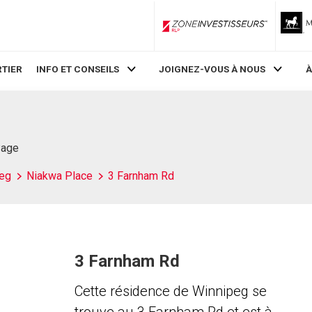
ZoneInvestisseurs RLP
TIER
INFO ET CONSEILS
JOIGNEZ-VOUS À NOUS
À
Page
eg
Niakwa Place
3 Farnham Rd
3 Farnham Rd
Cette résidence de Winnipeg se