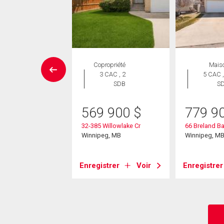
SITE LIBRE
Copropriété
Mais
Maison
3 CAC , 2
5 CAC ,
 CAC , 1
SDB
S
SDB
569 900
$
779 9
4 900
$
32-385 Willowlake Cr
66 Breland B
nwood Ave
Winnipeg, MB
Winnipeg, M
eg, MB
Enregistrer
Voir
Enregistrer
strer
Voir