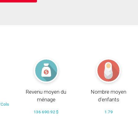
Revenu moyen du
Nombre moyen
ménage
d'enfants
/Cols
136 690.92 $
1.79