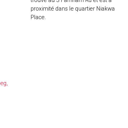
trouve au 3 Farnham Rd et est à
proximité dans le quartier Niakwa
Place.
peg,