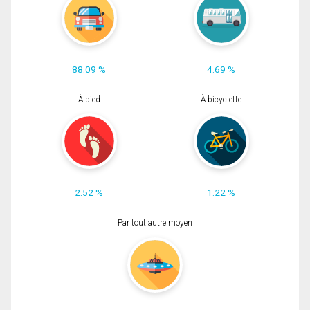
88.09 %
4.69 %
À pied
À bicyclette
2.52 %
1.22 %
Par tout autre moyen