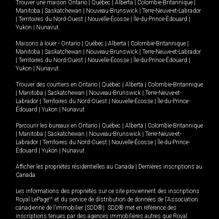
Trouver une maison
Ontario
|
Québec
|
Alberta
|
Colombie-Britannique
|
Manitoba
|
Saskatchewan
|
Nouveau-Brunswick
|
Terre-Neuve-et-Labrador
|
Territoires du Nord-Ouest
|
Nouvelle-Écosse
|
Île-du-Prince-Édouard
|
Yukon
|
Nunavut
.
Maisons à louer -
Ontario
|
Québec
|
Alberta
|
Colombie-Britannique
|
Manitoba
|
Saskatchewan
|
Nouveau-Brunswick
|
Terre-Neuve-et-Labrador
|
Territoires du Nord-Ouest
|
Nouvelle-Écosse
|
Île-du-Prince-Édouard
|
Yukon
|
Nunavut
.
Trouver des courtiers en
Ontario
|
Québec
|
Alberta
|
Colombie-Britannique
|
Manitoba
|
Saskatchewan
|
Nouveau-Brunswick
|
Terre-Neuve-et-
Labrador
|
Territoires du Nord-Ouest
|
Nouvelle-Écosse
|
Île-du-Prince-
Édouard
|
Yukon
|
Nunavut
Parcourir les bureaux en
Ontario
|
Québec
|
Alberta
|
Colombie-Britannique
|
Manitoba
|
Saskatchewan
|
Nouveau-Brunswick
|
Terre-Neuve-et-
Labrador
|
Territoires du Nord-Ouest
|
Nouvelle-Écosse
|
Île-du-Prince-
Édouard
|
Yukon
|
Nunavut
Afficher les propriétés résidentielles au Canada
|
Dernières inscriptions au
Canada
Les informations des propriétés sur ce site proviennent des inscriptions
Royal LePage
MD
et du service de distribution de données de l'Association
canadienne de l’immobilier (SDD®). SDD® met en référence des
inscriptions tenues par des agences immobilières autres que Royal