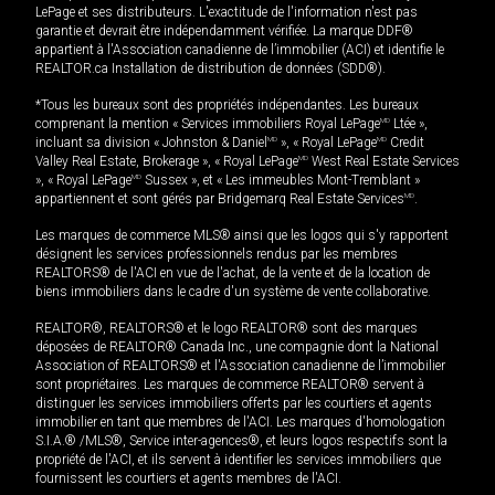
LePage et ses distributeurs. L'exactitude de l'information n'est pas
garantie et devrait être indépendamment vérifiée. La marque DDF®
appartient à l'Association canadienne de l’immobilier (ACI) et identifie le
REALTOR.ca Installation de distribution de données (SDD®).
*Tous les bureaux sont des propriétés indépendantes. Les bureaux
comprenant la mention « Services immobiliers Royal LePage
MD
Ltée »,
incluant sa division « Johnston & Daniel
MD
», « Royal LePage
MD
Credit
Valley Real Estate, Brokerage », « Royal LePage
MD
West Real Estate Services
», « Royal LePage
MD
Sussex », et « Les immeubles Mont-Tremblant »
appartiennent et sont gérés par Bridgemarq Real Estate Services
MD
.
Les marques de commerce MLS® ainsi que les logos qui s'y rapportent
désignent les services professionnels rendus par les membres
REALTORS® de l'ACI en vue de l'achat, de la vente et de la location de
biens immobiliers dans le cadre d'un système de vente collaborative.
REALTOR®, REALTORS® et le logo REALTOR® sont des marques
déposées de REALTOR® Canada Inc., une compagnie dont la National
Association of REALTORS® et l'Association canadienne de l’immobilier
sont propriétaires. Les marques de commerce REALTOR® servent à
distinguer les services immobiliers offerts par les courtiers et agents
immobilier en tant que membres de l'ACI. Les marques d'homologation
S.I.A.® /MLS®, Service inter-agences®, et leurs logos respectifs sont la
propriété de l'ACI, et ils servent à identifier les services immobiliers que
fournissent les courtiers et agents membres de l'ACI.