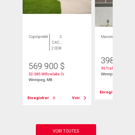
ION
Copropriété
3
Maison
3 CAC , 3
CAC ,
SDB
2 SDB
398 900
569 900
$
95 Trafford Park
32-385 Willowlake Cr
Winnipeg, MB
Winnipeg, MB
Enregistrer
Voir
Enregistrer
Voir