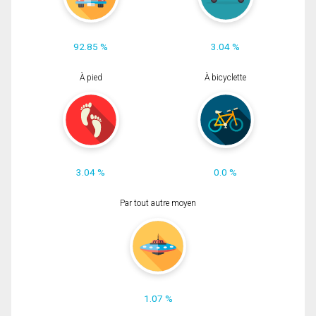
92.85 %
3.04 %
À pied
À bicyclette
3.04 %
0.0 %
Par tout autre moyen
1.07 %