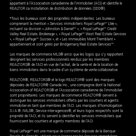
appartient à l'Association canadienne de l’immobilier (ACI) et identifie le
REALTOR.ca Installation de distribution de données (SDD®).
*Tous les bureaux sont des propriétés indépendantes. Les bureaux
comprenant la mention « Services immobiliers Royal LePage
MD
Ltée »,
incluant sa division « Johnston & Daniel
MD
», « Royal LePage
MD
Credit
Valley Real Estate, Brokerage », « Royal LePage
MD
West Real Estate Services
», « Royal LePage
MD
Sussex », et « Les immeubles Mont-Tremblant »
appartiennent et sont gérés par Bridgemarq Real Estate Services
MD
.
Les marques de commerce MLS® ainsi que les logos qui s'y rapportent
désignent les services professionnels rendus par les membres
REALTORS® de l'ACI en vue de l'achat, de la vente et de la location de
biens immobiliers dans le cadre d'un système de vente collaborative.
REALTOR®, REALTORS® et le logo REALTOR® sont des marques
déposées de REALTOR® Canada Inc., une compagnie dont la National
Association of REALTORS® et l'Association canadienne de l’immobilier
sont propriétaires. Les marques de commerce REALTOR® servent à
distinguer les services immobiliers offerts par les courtiers et agents
immobilier en tant que membres de l'ACI. Les marques d'homologation
S.I.A.® /MLS®, Service inter-agences®, et leurs logos respectifs sont la
propriété de l'ACI, et ils servent à identifier les services immobiliers que
fournissent les courtiers et agents membres de l'ACI.
Royal LePage
MD
est une marque de commerce déposée de la Banque