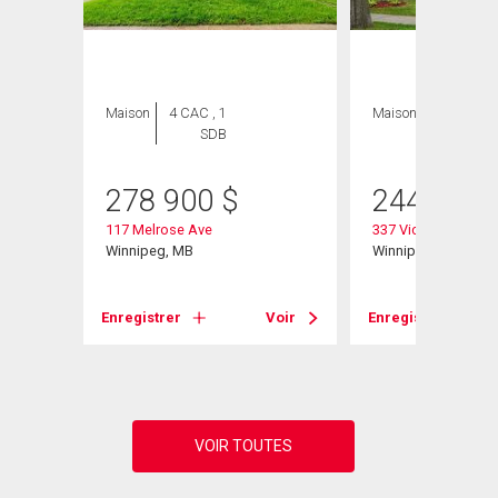
Maison
4 CAC , 1
Maison
2 CAC , 1
SDB
SDB
278 900
$
244 900
117 Melrose Ave
337 Victoria Avenu
Winnipeg, MB
Winnipeg, MB
Voir
Enregistrer
Voir
Enregistrer