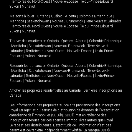
|
Territoires du Nord-Ouest
|
Nouvelle-Écosse
|
Île-du-Prince-Édouard
|
Yukon
|
Nunavut
.
Maisons à louer -
Ontario
|
Québec
|
Alberta
|
Colombie-Britannique
|
Manitoba
|
Saskatchewan
|
Nouveau-Brunswick
|
Terre-Neuve-et-Labrador
|
Territoires du Nord-Ouest
|
Nouvelle-Écosse
|
Île-du-Prince-Édouard
|
Yukon
|
Nunavut
.
Trouver des courtiers en
Ontario
|
Québec
|
Alberta
|
Colombie-Britannique
|
Manitoba
|
Saskatchewan
|
Nouveau-Brunswick
|
Terre-Neuve-et-
Labrador
|
Territoires du Nord-Ouest
|
Nouvelle-Écosse
|
Île-du-Prince-
Édouard
|
Yukon
|
Nunavut
Parcourir les bureaux en
Ontario
|
Québec
|
Alberta
|
Colombie-Britannique
|
Manitoba
|
Saskatchewan
|
Nouveau-Brunswick
|
Terre-Neuve-et-
Labrador
|
Territoires du Nord-Ouest
|
Nouvelle-Écosse
|
Île-du-Prince-
Édouard
|
Yukon
|
Nunavut
Afficher les propriétés résidentielles au Canada
|
Dernières inscriptions au
Canada
Les informations des propriétés sur ce site proviennent des inscriptions
Royal LePage
MD
et du service de distribution de données de l'Association
canadienne de l’immobilier (SDD®). SDD® met en référence des
inscriptions tenues par des agences immobilières autres que Royal
LePage et ses distributeurs. L'exactitude de l'information n'est pas
garantie et devrait être indépendamment vérifiée. La marque DDF®