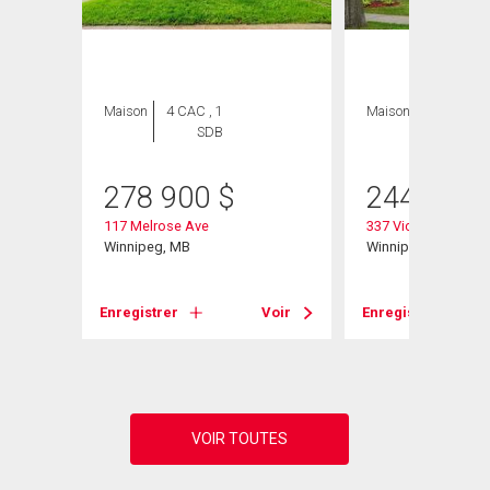
Maison
4 CAC , 1
Maison
2 CAC , 1
SDB
SDB
278 900
$
244 900
117 Melrose Ave
337 Victoria Avenu
Winnipeg, MB
Winnipeg, MB
Voir
Enregistrer
Voir
Enregistrer