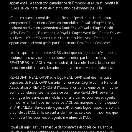
appartient à l'Association canadienne de l’immobilier (ACI) et identifie le
REALTOR.ca Installation de distribution de données (SDD®).
*Tous les bureaux sont des propriétés indépendantes. Les bureaux
comprenant la mention « Services immobiliers Royal LePage
MD
Ltée »,
incluant sa division « Johnston & Daniel
MD
», « Royal LePage
MD
Credit
Valley Real Estate, Brokerage », « Royal LePage
MD
West Real Estate Services
», « Royal LePage
MD
Sussex », et « Les immeubles Mont-Tremblant »
appartiennent et sont gérés par Bridgemarq Real Estate Services
MD
.
Les marques de commerce MLS® ainsi que les logos qui s'y rapportent
désignent les services professionnels rendus par les membres
REALTORS® de l'ACI en vue de l'achat, de la vente et de la location de
biens immobiliers dans le cadre d'un système de vente collaborative.
REALTOR®, REALTORS® et le logo REALTOR® sont des marques
déposées de REALTOR® Canada Inc., une compagnie dont la National
Association of REALTORS® et l'Association canadienne de l’immobilier
sont propriétaires. Les marques de commerce REALTOR® servent à
distinguer les services immobiliers offerts par les courtiers et agents
immobilier en tant que membres de l'ACI. Les marques d'homologation
S.I.A.® /MLS®, Service inter-agences®, et leurs logos respectifs sont la
propriété de l'ACI, et ils servent à identifier les services immobiliers que
fournissent les courtiers et agents membres de l'ACI.
Royal LePage
MD
est une marque de commerce déposée de la Banque