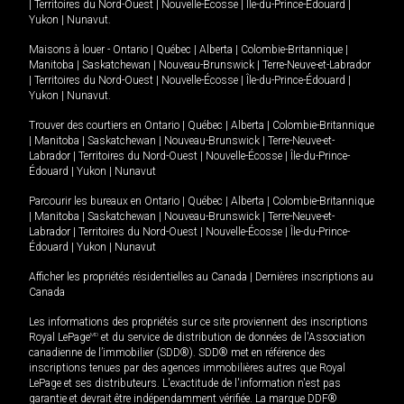
|
Territoires du Nord-Ouest
|
Nouvelle-Écosse
|
Île-du-Prince-Édouard
|
Yukon
|
Nunavut
.
Maisons à louer -
Ontario
|
Québec
|
Alberta
|
Colombie-Britannique
|
Manitoba
|
Saskatchewan
|
Nouveau-Brunswick
|
Terre-Neuve-et-Labrador
|
Territoires du Nord-Ouest
|
Nouvelle-Écosse
|
Île-du-Prince-Édouard
|
Yukon
|
Nunavut
.
Trouver des courtiers en
Ontario
|
Québec
|
Alberta
|
Colombie-Britannique
|
Manitoba
|
Saskatchewan
|
Nouveau-Brunswick
|
Terre-Neuve-et-
Labrador
|
Territoires du Nord-Ouest
|
Nouvelle-Écosse
|
Île-du-Prince-
Édouard
|
Yukon
|
Nunavut
Parcourir les bureaux en
Ontario
|
Québec
|
Alberta
|
Colombie-Britannique
|
Manitoba
|
Saskatchewan
|
Nouveau-Brunswick
|
Terre-Neuve-et-
Labrador
|
Territoires du Nord-Ouest
|
Nouvelle-Écosse
|
Île-du-Prince-
Édouard
|
Yukon
|
Nunavut
Afficher les propriétés résidentielles au Canada
|
Dernières inscriptions au
Canada
Les informations des propriétés sur ce site proviennent des inscriptions
Royal LePage
MD
et du service de distribution de données de l'Association
canadienne de l’immobilier (SDD®). SDD® met en référence des
inscriptions tenues par des agences immobilières autres que Royal
LePage et ses distributeurs. L'exactitude de l'information n'est pas
garantie et devrait être indépendamment vérifiée. La marque DDF®