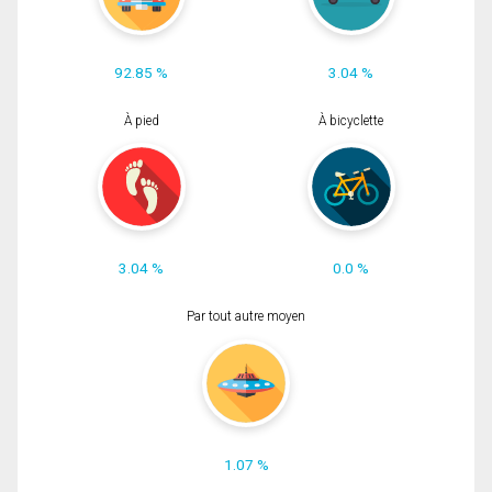
92.85 %
3.04 %
À pied
À bicyclette
3.04 %
0.0 %
Par tout autre moyen
1.07 %