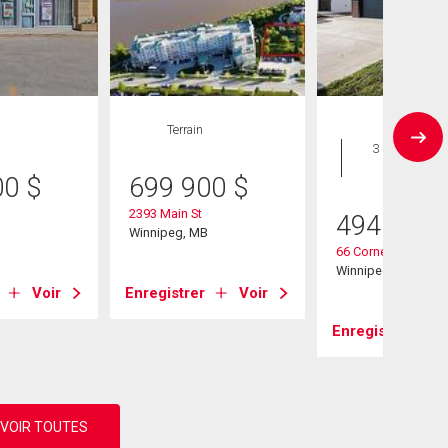
Terrain
Maison
3 CAC , 3
SDB
00
$
699 900
$
2393 Main St
494 900
B
Winnipeg, MB
66 Cornerstone Hei
Winnipeg, MB
Voir
Enregistrer
Voir
Enregistrer