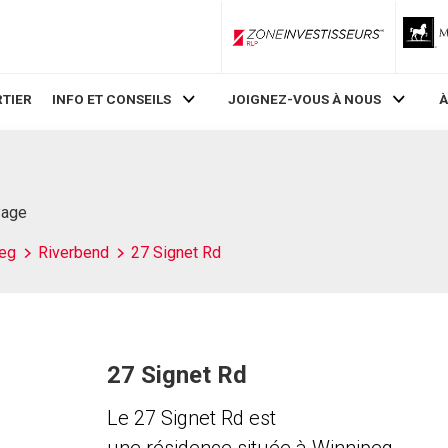
ZoneInvestisseurs RLP
TIER
INFO ET CONSEILS
JOIGNEZ-VOUS À NOUS
À
Page
eg
Riverbend
27 Signet Rd
27 Signet Rd
Le 27 Signet Rd est