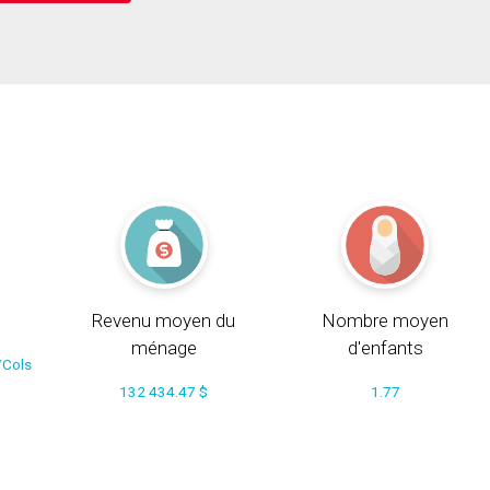
Revenu moyen du
Nombre moyen
ménage
d'enfants
/Cols
132 434.47 $
1.77