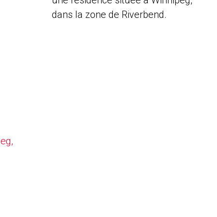
une résidence située à Winnipeg,
dans la zone de Riverbend.
peg,