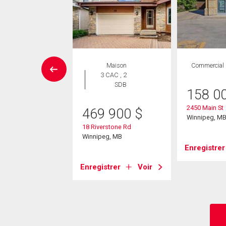
ISONS DE PRESTIGE
Maison
Commercial
Maison
3 CAC , 2
 CAC , 5
SDB
158 0
SDB
2450 Main St
469 900
$
49 900
$
Winnipeg, M
18 Riverstone Rd
r Trail Dr
Winnipeg, MB
 Paul, MB
Enregistrer
Enregistrer
Voir
strer
Voir