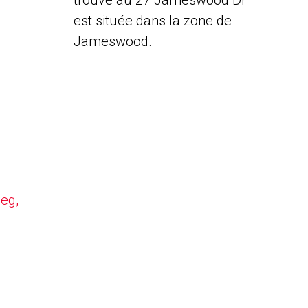
trouve au 27 Jameswood Dr
est située dans la zone de
Jameswood.
peg,