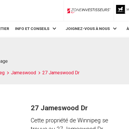
ZoneInvestisseurs RLP
TIER
INFO ET CONSEILS
JOIGNEZ-VOUS À NOUS
À
B
Page
eg
Jameswood
27 Jameswood Dr
27 Jameswood Dr
Cette propriété de Winnipeg se