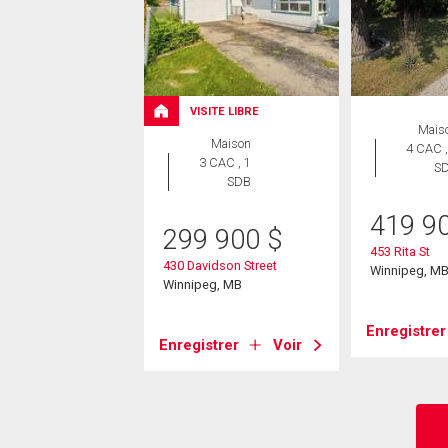
VISITE LIBRE
Mais
Maison
4 CAC ,
3 CAC , 1
S
SDB
419 9
299 900
$
453 Rita St
430 Davidson Street
Winnipeg, M
Winnipeg, MB
Enregistrer
Enregistrer
Voir