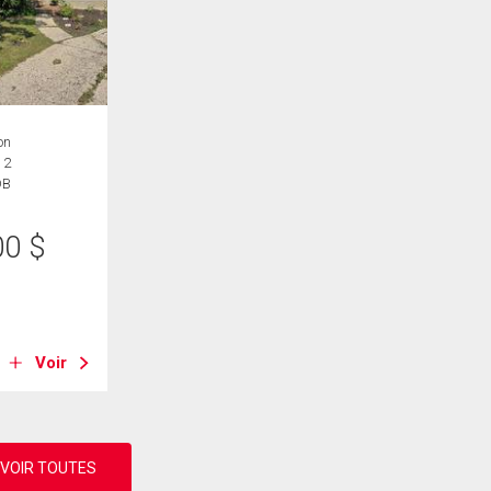
on
 2
DB
00
$
B
Voir