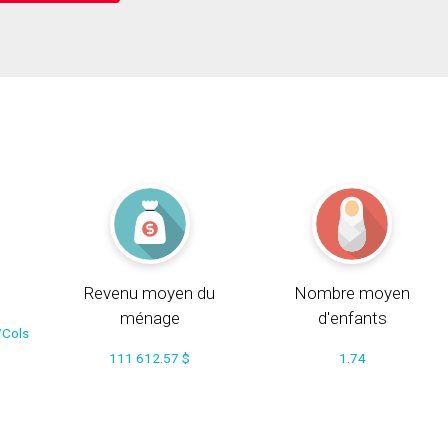
Revenu moyen du
Nombre moyen
ménage
d'enfants
/Cols
111 612.57 $
1.74