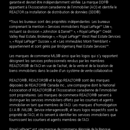
garantie et devrait être indépendamment vérifiée. La marque DDF®
appartient à l'Association canadienne de l’immobilier (ACI) et identifie le
REALTOR.ca Installation de distribution de données (SDD®).
*Tous les bureaux sont des propriétés indépendantes. Les bureaux
comprenant la mention « Services immobiliers Royal LePage
MD
Ltée »,
incluant sa division « Johnston & Daniel
MD
», « Royal LePage
MD
Credit
Valley Real Estate, Brokerage », « Royal LePage
MD
West Real Estate Services
», « Royal LePage
MD
Sussex », et « Les immeubles Mont-Tremblant »
appartiennent et sont gérés par Bridgemarq Real Estate Services
MD
.
Les marques de commerce MLS® ainsi que les logos qui s'y rapportent
désignent les services professionnels rendus par les membres
REALTORS® de l'ACI en vue de l'achat, de la vente et de la location de
biens immobiliers dans le cadre d'un système de vente collaborative.
REALTOR®, REALTORS® et le logo REALTOR® sont des marques
déposées de REALTOR® Canada Inc., une compagnie dont la National
Association of REALTORS® et l'Association canadienne de l’immobilier
sont propriétaires. Les marques de commerce REALTOR® servent à
distinguer les services immobiliers offerts par les courtiers et agents
immobilier en tant que membres de l'ACI. Les marques d'homologation
S.I.A.® /MLS®, Service inter-agences®, et leurs logos respectifs sont la
propriété de l'ACI, et ils servent à identifier les services immobiliers que
fournissent les courtiers et agents membres de l'ACI.
Royal LePage
MD
est une marque de commerce déposée de la Banque