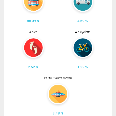
88.09 %
4.69 %
À pied
À bicyclette
2.52 %
1.22 %
Par tout autre moyen
3.48 %