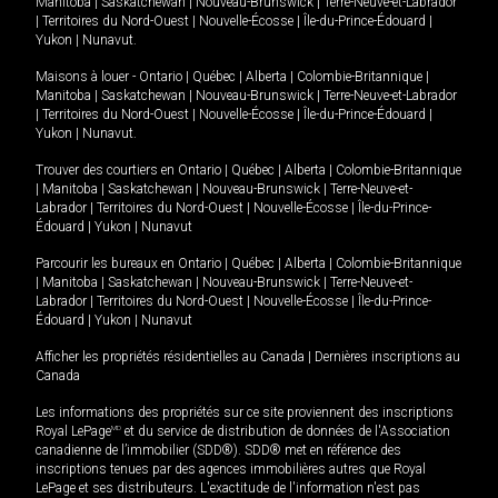
Manitoba
|
Saskatchewan
|
Nouveau-Brunswick
|
Terre-Neuve-et-Labrador
|
Territoires du Nord-Ouest
|
Nouvelle-Écosse
|
Île-du-Prince-Édouard
|
Yukon
|
Nunavut
.
Maisons à louer -
Ontario
|
Québec
|
Alberta
|
Colombie-Britannique
|
Manitoba
|
Saskatchewan
|
Nouveau-Brunswick
|
Terre-Neuve-et-Labrador
|
Territoires du Nord-Ouest
|
Nouvelle-Écosse
|
Île-du-Prince-Édouard
|
Yukon
|
Nunavut
.
Trouver des courtiers en
Ontario
|
Québec
|
Alberta
|
Colombie-Britannique
|
Manitoba
|
Saskatchewan
|
Nouveau-Brunswick
|
Terre-Neuve-et-
Labrador
|
Territoires du Nord-Ouest
|
Nouvelle-Écosse
|
Île-du-Prince-
Édouard
|
Yukon
|
Nunavut
Parcourir les bureaux en
Ontario
|
Québec
|
Alberta
|
Colombie-Britannique
|
Manitoba
|
Saskatchewan
|
Nouveau-Brunswick
|
Terre-Neuve-et-
Labrador
|
Territoires du Nord-Ouest
|
Nouvelle-Écosse
|
Île-du-Prince-
Édouard
|
Yukon
|
Nunavut
Afficher les propriétés résidentielles au Canada
|
Dernières inscriptions au
Canada
Les informations des propriétés sur ce site proviennent des inscriptions
Royal LePage
MD
et du service de distribution de données de l'Association
canadienne de l’immobilier (SDD®). SDD® met en référence des
inscriptions tenues par des agences immobilières autres que Royal
LePage et ses distributeurs. L'exactitude de l'information n'est pas