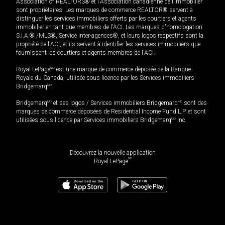
Association of REALTORS® et l'Association canadienne de l’immobilier
sont propriétaires. Les marques de commerce REALTOR® servent à
distinguer les services immobiliers offerts par les courtiers et agents
immobilier en tant que membres de l'ACI. Les marques d'homologation
S.I.A.® /MLS®, Service inter-agences®, et leurs logos respectifs sont la
propriété de l'ACI, et ils servent à identifier les services immobiliers que
fournissent les courtiers et agents membres de l'ACI.
Royal LePage
MD
est une marque de commerce déposée de la Banque
Royale du Canada, utilisée sous licence par les Services immobiliers
Bridgemarq
MD
.
Bridgemarq
MD
et ses logos / Services immobiliers Bridgemarq
MD
sont des
marques de commerce déposées de Residential Income Fund L.P. et sont
utilisées sous licence par Services immobiliers Bridgemarq
MD
Inc.
Découvrez la nouvelle application
MD
Royal LePage