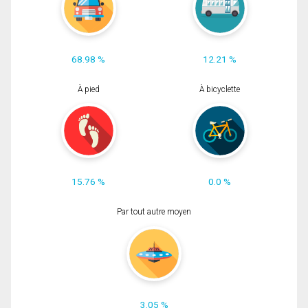
68.98 %
12.21 %
À pied
À bicyclette
15.76 %
0.0 %
Par tout autre moyen
3.05 %