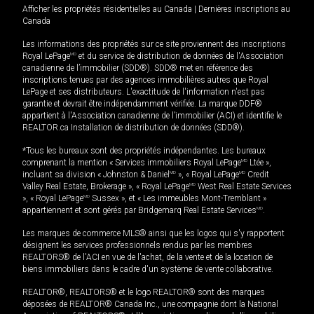
Afficher les propriétés résidentielles au Canada
|
Dernières inscriptions au
Canada
Les informations des propriétés sur ce site proviennent des inscriptions
Royal LePage
MD
et du service de distribution de données de l'Association
canadienne de l’immobilier (SDD®). SDD® met en référence des
inscriptions tenues par des agences immobilières autres que Royal
LePage et ses distributeurs. L'exactitude de l'information n'est pas
garantie et devrait être indépendamment vérifiée. La marque DDF®
appartient à l'Association canadienne de l’immobilier (ACI) et identifie le
REALTOR.ca Installation de distribution de données (SDD®).
*Tous les bureaux sont des propriétés indépendantes. Les bureaux
comprenant la mention « Services immobiliers Royal LePage
MD
Ltée »,
incluant sa division « Johnston & Daniel
MD
», « Royal LePage
MD
Credit
Valley Real Estate, Brokerage », « Royal LePage
MD
West Real Estate Services
», « Royal LePage
MD
Sussex », et « Les immeubles Mont-Tremblant »
appartiennent et sont gérés par Bridgemarq Real Estate Services
MD
.
Les marques de commerce MLS® ainsi que les logos qui s'y rapportent
désignent les services professionnels rendus par les membres
REALTORS® de l'ACI en vue de l'achat, de la vente et de la location de
biens immobiliers dans le cadre d'un système de vente collaborative.
REALTOR®, REALTORS® et le logo REALTOR® sont des marques
déposées de REALTOR® Canada Inc., une compagnie dont la National