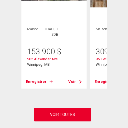
Maison
3 CAC , 1
Maison
4 CAC , 2
SDB
SDB
153 900
$
309 000
982 Alexander Ave
953 William Ave
Winnipeg, MB
Winnipeg, MB
Voir
Enregistrer
Voir
Enregistrer