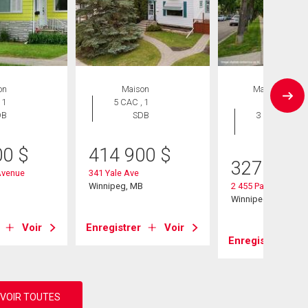
on
Maison
Maison en
 1
5 CAC , 1
rangée
DB
SDB
3 CAC , 3
SDB
00
$
414 900
$
327 500
Avenue
341 Yale Ave
B
Winnipeg, MB
2 455 Pandora Ave
Winnipeg, MB
Voir
Enregistrer
Voir
Enregistrer