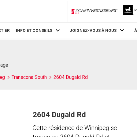
ZoneInvestisseurs RLP
TIER
INFO ET CONSEILS
JOIGNEZ-VOUS À NOUS
À
Page
eg
Transcona South
2604 Dugald Rd
2604 Dugald Rd
Cette résidence de Winnipeg se