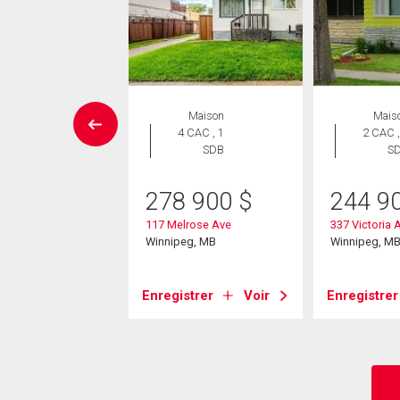
ropriété
Maison
Mais
 CAC , 1
4 CAC , 1
2 CAC ,
SDB
SDB
S
9 900
$
278 900
$
244 9
 Wayoata St
117 Melrose Ave
337 Victoria 
eg, MB
Winnipeg, MB
Winnipeg, M
strer
Voir
Enregistrer
Voir
Enregistrer