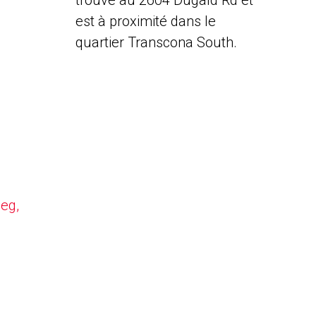
trouve au 2604 Dugald Rd et
est à proximité dans le
quartier Transcona South.
peg,