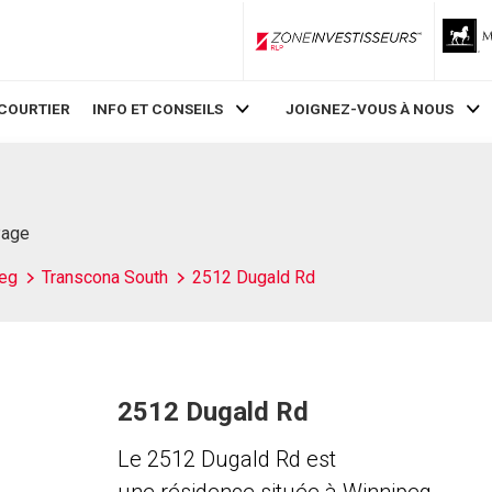
ZoneInvestisseurs RLP
COURTIER
INFO ET CONSEILS
JOIGNEZ-VOUS À NOUS
Page
eg
Transcona South
2512 Dugald Rd
2512 Dugald Rd
Le 2512 Dugald Rd est