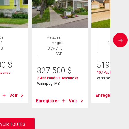
on
Maison en
Maison
 1
rangée
4 CAC , 3
DB
3 CAC , 3
SDB
SDB
00
$
519 900
327 500
$
Avenue
107 Paul Martin Dr
B
2 455 Pandora Avenue W
Winnipeg, MB
Winnipeg, MB
Voir
Enregistrer
Enregistrer
Voir