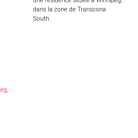
une résidence située à Winnipeg,
dans la zone de Transcona
South.
peg,