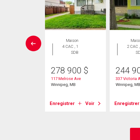
Maison
Maison
Mais
 CAC , 2
4 CAC , 1
2 CAC ,
SDB
SDB
S
9 900
$
278 900
$
244 9
dare Ave
117 Melrose Ave
337 Victoria 
eg, MB
Winnipeg, MB
Winnipeg, M
strer
Voir
Enregistrer
Voir
Enregistrer