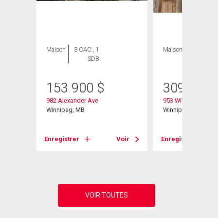
Maison
3 CAC , 1
Maison
4 CAC , 2
SDB
SDB
153 900
$
309 000
982 Alexander Ave
953 William Ave
Winnipeg, MB
Winnipeg, MB
Voir
Enregistrer
Voir
Enregistrer