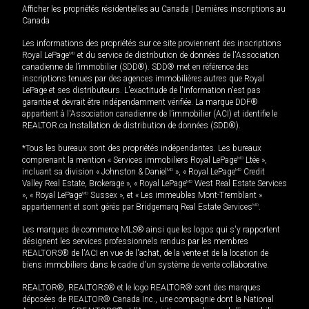
Afficher les propriétés résidentielles au Canada
|
Dernières inscriptions au
Canada
Les informations des propriétés sur ce site proviennent des inscriptions
Royal LePage
MD
et du service de distribution de données de l'Association
canadienne de l’immobilier (SDD®). SDD® met en référence des
inscriptions tenues par des agences immobilières autres que Royal
LePage et ses distributeurs. L'exactitude de l'information n'est pas
garantie et devrait être indépendamment vérifiée. La marque DDF®
appartient à l'Association canadienne de l’immobilier (ACI) et identifie le
REALTOR.ca Installation de distribution de données (SDD®).
*Tous les bureaux sont des propriétés indépendantes. Les bureaux
comprenant la mention « Services immobiliers Royal LePage
MD
Ltée »,
incluant sa division « Johnston & Daniel
MD
», « Royal LePage
MD
Credit
Valley Real Estate, Brokerage », « Royal LePage
MD
West Real Estate Services
», « Royal LePage
MD
Sussex », et « Les immeubles Mont-Tremblant »
appartiennent et sont gérés par Bridgemarq Real Estate Services
MD
.
Les marques de commerce MLS® ainsi que les logos qui s'y rapportent
désignent les services professionnels rendus par les membres
REALTORS® de l'ACI en vue de l'achat, de la vente et de la location de
biens immobiliers dans le cadre d'un système de vente collaborative.
REALTOR®, REALTORS® et le logo REALTOR® sont des marques
déposées de REALTOR® Canada Inc., une compagnie dont la National