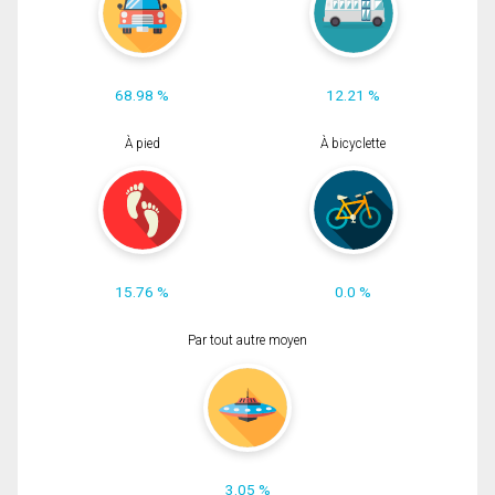
68.98 %
12.21 %
À pied
À bicyclette
15.76 %
0.0 %
Par tout autre moyen
3.05 %