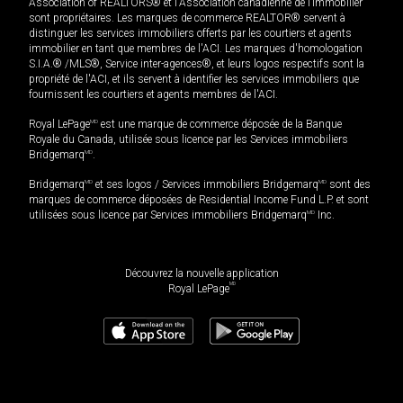
Association of REALTORS® et l'Association canadienne de l’immobilier
sont propriétaires. Les marques de commerce REALTOR® servent à
distinguer les services immobiliers offerts par les courtiers et agents
immobilier en tant que membres de l'ACI. Les marques d'homologation
S.I.A.® /MLS®, Service inter-agences®, et leurs logos respectifs sont la
propriété de l'ACI, et ils servent à identifier les services immobiliers que
fournissent les courtiers et agents membres de l'ACI.
Royal LePage
MD
est une marque de commerce déposée de la Banque
Royale du Canada, utilisée sous licence par les Services immobiliers
Bridgemarq
MD
.
Bridgemarq
MD
et ses logos / Services immobiliers Bridgemarq
MD
sont des
marques de commerce déposées de Residential Income Fund L.P. et sont
utilisées sous licence par Services immobiliers Bridgemarq
MD
Inc.
Découvrez la nouvelle application
MD
Royal LePage