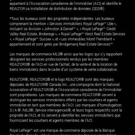
appartient à l'Association canadienne de l’immobilier (ACI) et identifie le
REALTOR.ca Installation de distribution de données (SDD®).
*Tous les bureaux sont des propriétés indépendantes. Les bureaux
comprenant la mention « Services immobiliers Royal LePage
MD
Ltée »,
incluant sa division « Johnston & Daniel
MD
», « Royal LePage
MD
Credit
Valley Real Estate, Brokerage », « Royal LePage
MD
West Real Estate Services
», « Royal LePage
MD
Sussex », et « Les immeubles Mont-Tremblant »
appartiennent et sont gérés par Bridgemarq Real Estate Services
MD
.
Les marques de commerce MLS® ainsi que les logos qui s'y rapportent
désignent les services professionnels rendus par les membres
REALTORS® de l'ACI en vue de l'achat, de la vente et de la location de
biens immobiliers dans le cadre d'un système de vente collaborative.
REALTOR®, REALTORS® et le logo REALTOR® sont des marques
déposées de REALTOR® Canada Inc., une compagnie dont la National
Association of REALTORS® et l'Association canadienne de l’immobilier
sont propriétaires. Les marques de commerce REALTOR® servent à
distinguer les services immobiliers offerts par les courtiers et agents
immobilier en tant que membres de l'ACI. Les marques d'homologation
S.I.A.® /MLS®, Service inter-agences®, et leurs logos respectifs sont la
propriété de l'ACI, et ils servent à identifier les services immobiliers que
fournissent les courtiers et agents membres de l'ACI.
Royal LePage
MD
est une marque de commerce déposée de la Banque