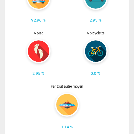
92.96 %
2.95 %
À pied
À bicyclette
2.95 %
0.0 %
Par tout autre moyen
1.14 %