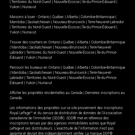
|
Territoires du Nord-Ouest
|
Nouvelle-Écosse
|
Île-du-Prince-Édouard
|
Yukon
|
Nunavut
.
Maisons à louer -
Ontario
|
Québec
|
Alberta
|
Colombie-Britannique
|
Manitoba
|
Saskatchewan
|
Nouveau-Brunswick
|
Terre-Neuve-et-Labrador
|
Territoires du Nord-Ouest
|
Nouvelle-Écosse
|
Île-du-Prince-Édouard
|
Yukon
|
Nunavut
.
Trouver des courtiers en
Ontario
|
Québec
|
Alberta
|
Colombie-Britannique
|
Manitoba
|
Saskatchewan
|
Nouveau-Brunswick
|
Terre-Neuve-et-
Labrador
|
Territoires du Nord-Ouest
|
Nouvelle-Écosse
|
Île-du-Prince-
Édouard
|
Yukon
|
Nunavut
Parcourir les bureaux en
Ontario
|
Québec
|
Alberta
|
Colombie-Britannique
|
Manitoba
|
Saskatchewan
|
Nouveau-Brunswick
|
Terre-Neuve-et-
Labrador
|
Territoires du Nord-Ouest
|
Nouvelle-Écosse
|
Île-du-Prince-
Édouard
|
Yukon
|
Nunavut
Afficher les propriétés résidentielles au Canada
|
Dernières inscriptions au
Canada
Les informations des propriétés sur ce site proviennent des inscriptions
Royal LePage
MD
et du service de distribution de données de l'Association
canadienne de l’immobilier (SDD®). SDD® met en référence des
inscriptions tenues par des agences immobilières autres que Royal
LePage et ses distributeurs. L'exactitude de l'information n'est pas
garantie et devrait être indépendamment vérifiée. La marque DDF®