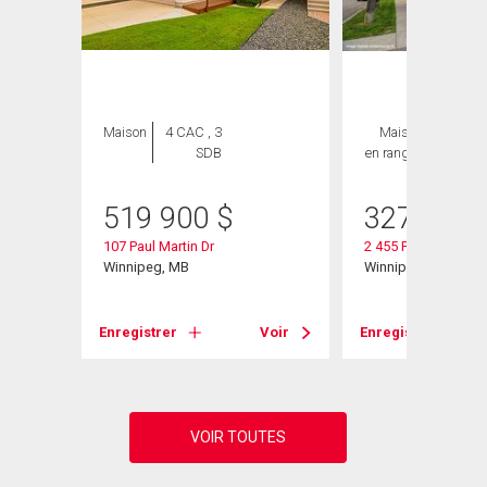
Maison
4 CAC , 3
Maison
3 CAC ,
SDB
en rangée
3 SDB
519 900
$
327 500
107 Paul Martin Dr
2 455 Pandora Ave
Winnipeg, MB
Winnipeg, MB
Voir
Enregistrer
Voir
Enregistrer