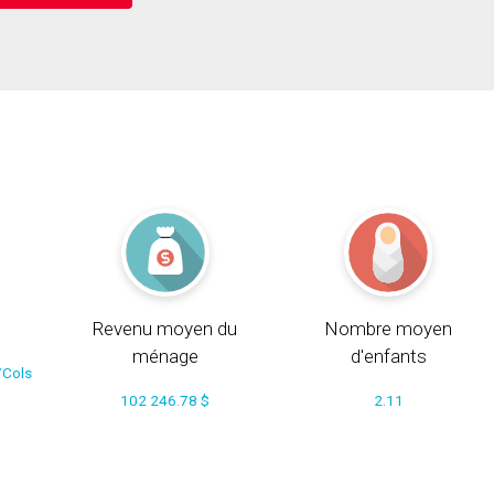
Revenu moyen du
Nombre moyen
ménage
d'enfants
/Cols
102 246.78 $
2.11