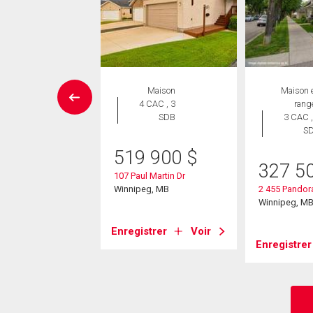
Maison
Maison
Maison 
 CAC , 2
4 CAC , 3
rang
SDB
SDB
3 CAC ,
S
9 900
$
519 900
$
327 5
dare Ave
107 Paul Martin Dr
eg, MB
Winnipeg, MB
2 455 Pandor
Winnipeg, M
strer
Voir
Enregistrer
Voir
Enregistrer