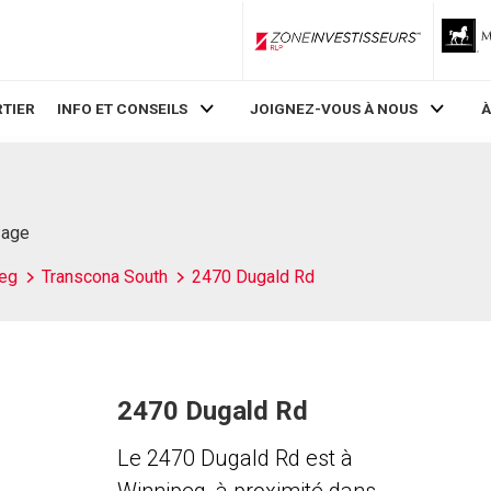
ZoneInvestisseurs RLP
TIER
INFO ET CONSEILS
JOIGNEZ-VOUS À NOUS
À
Page
eg
Transcona South
2470 Dugald Rd
2470 Dugald Rd
Le 2470 Dugald Rd est à