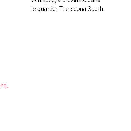
Winnipeg, à proximité dans
le quartier Transcona South.
peg,