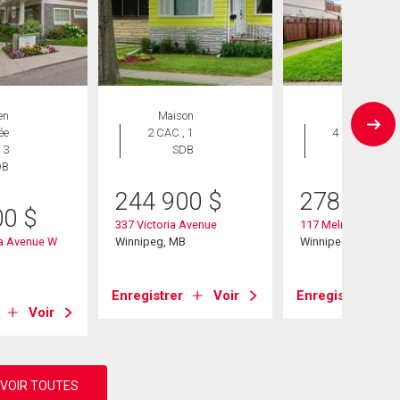
en
Maison
Maison
ée
2 CAC , 1
4 CAC , 1
 3
SDB
SDB
DB
244 900
$
278 900
00
$
337 Victoria Avenue
117 Melrose Ave
a Avenue W
Winnipeg, MB
Winnipeg, MB
B
Enregistrer
Voir
Enregistrer
Voir