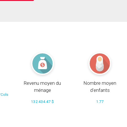
Revenu moyen du
Nombre moyen
ménage
d'enfants
/Cols
132 434.47 $
1.77