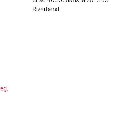
et se trouve dans la zone de
Riverbend.
peg,