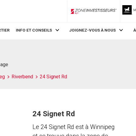
ZoneInvestisseurs RLP
TIER
INFO ET CONSEILS
JOIGNEZ-VOUS À NOUS
À
Page
eg
Riverbend
24 Signet Rd
24 Signet Rd
Le 24 Signet Rd est à Winnipeg