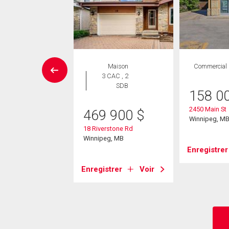
Maison
Maison
Commercial
 CAC , 3
3 CAC , 2
SDB
SDB
158 0
2450 Main St
2 080
$
469 900
$
Winnipeg, M
geon Crescent
18 Riverstone Rd
 Paul, MB
Winnipeg, MB
Enregistrer
strer
Voir
Enregistrer
Voir