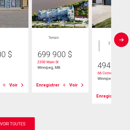
Terrain
Maison
3 CAC , 3
SDB
00
$
699 900
$
2393 Main St
494 900
B
Winnipeg, MB
66 Cornerstone Hei
Winnipeg, MB
Voir
Enregistrer
Voir
Enregistrer