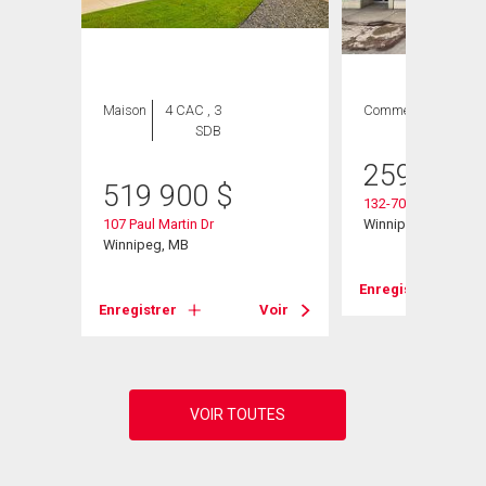
Maison
4 CAC , 3
Commercial
SDB
259 900
519 900
$
132-701 Regent Av
107 Paul Martin Dr
Winnipeg, MB
Winnipeg, MB
Enregistrer
Voir
Enregistrer
Voir