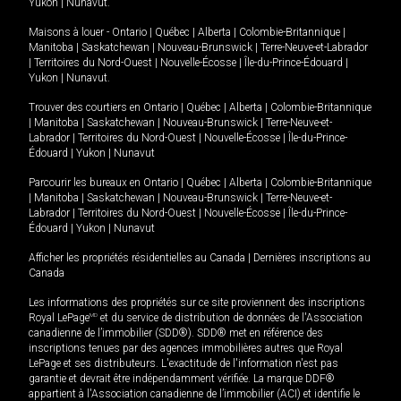
Yukon
|
Nunavut
.
Maisons à louer -
Ontario
|
Québec
|
Alberta
|
Colombie-Britannique
|
Manitoba
|
Saskatchewan
|
Nouveau-Brunswick
|
Terre-Neuve-et-Labrador
|
Territoires du Nord-Ouest
|
Nouvelle-Écosse
|
Île-du-Prince-Édouard
|
Yukon
|
Nunavut
.
Trouver des courtiers en
Ontario
|
Québec
|
Alberta
|
Colombie-Britannique
|
Manitoba
|
Saskatchewan
|
Nouveau-Brunswick
|
Terre-Neuve-et-
Labrador
|
Territoires du Nord-Ouest
|
Nouvelle-Écosse
|
Île-du-Prince-
Édouard
|
Yukon
|
Nunavut
Parcourir les bureaux en
Ontario
|
Québec
|
Alberta
|
Colombie-Britannique
|
Manitoba
|
Saskatchewan
|
Nouveau-Brunswick
|
Terre-Neuve-et-
Labrador
|
Territoires du Nord-Ouest
|
Nouvelle-Écosse
|
Île-du-Prince-
Édouard
|
Yukon
|
Nunavut
Afficher les propriétés résidentielles au Canada
|
Dernières inscriptions au
Canada
Les informations des propriétés sur ce site proviennent des inscriptions
Royal LePage
MD
et du service de distribution de données de l'Association
canadienne de l’immobilier (SDD®). SDD® met en référence des
inscriptions tenues par des agences immobilières autres que Royal
LePage et ses distributeurs. L'exactitude de l'information n'est pas
garantie et devrait être indépendamment vérifiée. La marque DDF®
appartient à l'Association canadienne de l’immobilier (ACI) et identifie le