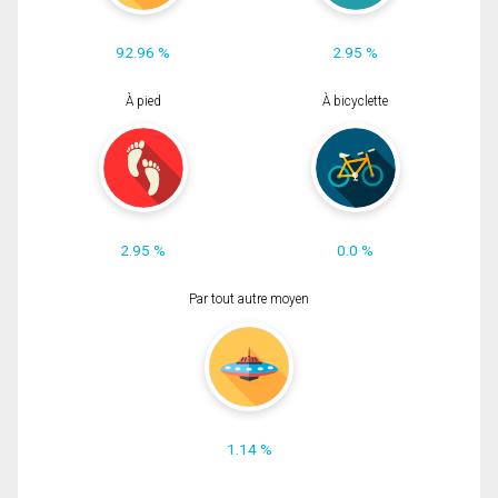
92.96 %
2.95 %
À pied
À bicyclette
2.95 %
0.0 %
Par tout autre moyen
1.14 %