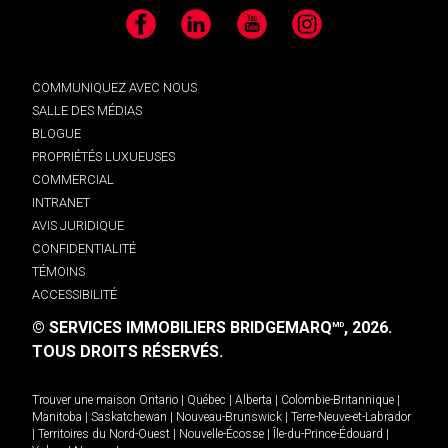
Facebook
LinkedIn
YouTube
Instagram
COMMUNIQUEZ AVEC NOUS
SALLE DES MÉDIAS
BLOGUE
PROPRIÉTÉS LUXUEUSES
COMMERCIAL
INTRANET
AVIS JURIDIQUE
CONFIDENTIALITÉ
TÉMOINS
ACCESSIBILITÉ
© SERVICES IMMOBILIERS BRIDGEMARQ
, 2026.
MD
TOUS DROITS RÉSERVÉS.
Trouver une maison
Ontario
|
Québec
|
Alberta
|
Colombie-Britannique
|
Manitoba
|
Saskatchewan
|
Nouveau-Brunswick
|
Terre-Neuve-et-Labrador
|
Territoires du Nord-Ouest
|
Nouvelle-Écosse
|
Île-du-Prince-Édouard
|