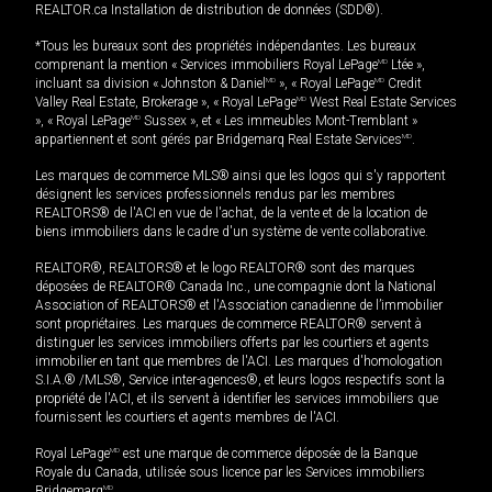
REALTOR.ca Installation de distribution de données (SDD®).
*Tous les bureaux sont des propriétés indépendantes. Les bureaux
comprenant la mention « Services immobiliers Royal LePage
MD
Ltée »,
incluant sa division « Johnston & Daniel
MD
», « Royal LePage
MD
Credit
Valley Real Estate, Brokerage », « Royal LePage
MD
West Real Estate Services
», « Royal LePage
MD
Sussex », et « Les immeubles Mont-Tremblant »
appartiennent et sont gérés par Bridgemarq Real Estate Services
MD
.
Les marques de commerce MLS® ainsi que les logos qui s'y rapportent
désignent les services professionnels rendus par les membres
REALTORS® de l'ACI en vue de l'achat, de la vente et de la location de
biens immobiliers dans le cadre d'un système de vente collaborative.
REALTOR®, REALTORS® et le logo REALTOR® sont des marques
déposées de REALTOR® Canada Inc., une compagnie dont la National
Association of REALTORS® et l'Association canadienne de l’immobilier
sont propriétaires. Les marques de commerce REALTOR® servent à
distinguer les services immobiliers offerts par les courtiers et agents
immobilier en tant que membres de l'ACI. Les marques d'homologation
S.I.A.® /MLS®, Service inter-agences®, et leurs logos respectifs sont la
propriété de l'ACI, et ils servent à identifier les services immobiliers que
fournissent les courtiers et agents membres de l'ACI.
Royal LePage
MD
est une marque de commerce déposée de la Banque
Royale du Canada, utilisée sous licence par les Services immobiliers
Bridgemarq
MD
.