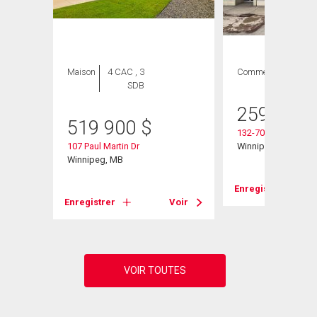
Maison
4 CAC , 3
Commercial
SDB
259 900
519 900
$
132-701 Regent Av
107 Paul Martin Dr
Winnipeg, MB
Winnipeg, MB
Enregistrer
Voir
Enregistrer
Voir