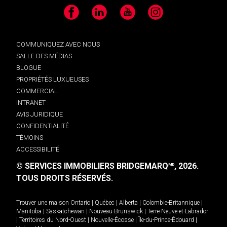
Facebook
LinkedIn
YouTube
Instagram
COMMUNIQUEZ AVEC NOUS
SALLE DES MÉDIAS
BLOGUE
PROPRIÉTÉS LUXUEUSES
COMMERCIAL
INTRANET
AVIS JURIDIQUE
CONFIDENTIALITÉ
TÉMOINS
ACCESSIBILITÉ
© SERVICES IMMOBILIERS BRIDGEMARQ
, 2026.
MD
TOUS DROITS RÉSERVÉS.
Trouver une maison
Ontario
|
Québec
|
Alberta
|
Colombie-Britannique
|
Manitoba
|
Saskatchewan
|
Nouveau-Brunswick
|
Terre-Neuve-et-Labrador
|
Territoires du Nord-Ouest
|
Nouvelle-Écosse
|
Île-du-Prince-Édouard
|