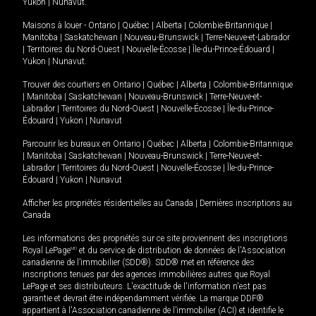
Yukon
|
Nunavut
.
Maisons à louer -
Ontario
|
Québec
|
Alberta
|
Colombie-Britannique
|
Manitoba
|
Saskatchewan
|
Nouveau-Brunswick
|
Terre-Neuve-et-Labrador
|
Territoires du Nord-Ouest
|
Nouvelle-Écosse
|
Île-du-Prince-Édouard
|
Yukon
|
Nunavut
.
Trouver des courtiers en
Ontario
|
Québec
|
Alberta
|
Colombie-Britannique
|
Manitoba
|
Saskatchewan
|
Nouveau-Brunswick
|
Terre-Neuve-et-
Labrador
|
Territoires du Nord-Ouest
|
Nouvelle-Écosse
|
Île-du-Prince-
Édouard
|
Yukon
|
Nunavut
Parcourir les bureaux en
Ontario
|
Québec
|
Alberta
|
Colombie-Britannique
|
Manitoba
|
Saskatchewan
|
Nouveau-Brunswick
|
Terre-Neuve-et-
Labrador
|
Territoires du Nord-Ouest
|
Nouvelle-Écosse
|
Île-du-Prince-
Édouard
|
Yukon
|
Nunavut
Afficher les propriétés résidentielles au Canada
|
Dernières inscriptions au
Canada
Les informations des propriétés sur ce site proviennent des inscriptions
Royal LePage
MD
et du service de distribution de données de l'Association
canadienne de l’immobilier (SDD®). SDD® met en référence des
inscriptions tenues par des agences immobilières autres que Royal
LePage et ses distributeurs. L'exactitude de l'information n'est pas
garantie et devrait être indépendamment vérifiée. La marque DDF®
appartient à l'Association canadienne de l’immobilier (ACI) et identifie le