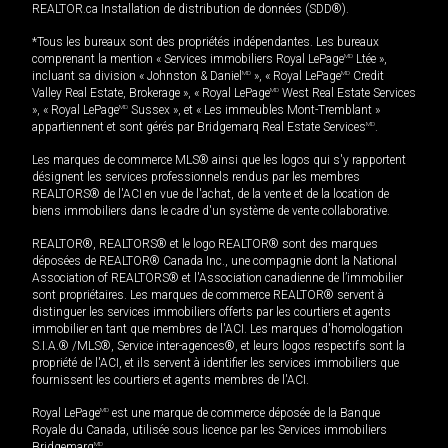
REALTOR.ca Installation de distribution de données (SDD®).
*Tous les bureaux sont des propriétés indépendantes. Les bureaux
comprenant la mention « Services immobiliers Royal LePage
MD
Ltée »,
incluant sa division « Johnston & Daniel
MD
», « Royal LePage
MD
Credit
Valley Real Estate, Brokerage », « Royal LePage
MD
West Real Estate Services
», « Royal LePage
MD
Sussex », et « Les immeubles Mont-Tremblant »
appartiennent et sont gérés par Bridgemarq Real Estate Services
MD
.
Les marques de commerce MLS® ainsi que les logos qui s'y rapportent
désignent les services professionnels rendus par les membres
REALTORS® de l'ACI en vue de l'achat, de la vente et de la location de
biens immobiliers dans le cadre d'un système de vente collaborative.
REALTOR®, REALTORS® et le logo REALTOR® sont des marques
déposées de REALTOR® Canada Inc., une compagnie dont la National
Association of REALTORS® et l'Association canadienne de l’immobilier
sont propriétaires. Les marques de commerce REALTOR® servent à
distinguer les services immobiliers offerts par les courtiers et agents
immobilier en tant que membres de l'ACI. Les marques d'homologation
S.I.A.® /MLS®, Service inter-agences®, et leurs logos respectifs sont la
propriété de l'ACI, et ils servent à identifier les services immobiliers que
fournissent les courtiers et agents membres de l'ACI.
Royal LePage
MD
est une marque de commerce déposée de la Banque
Royale du Canada, utilisée sous licence par les Services immobiliers
Bridgemarq
MD
.