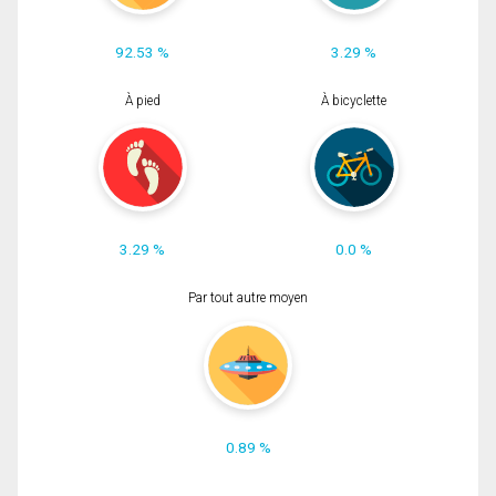
92.53 %
3.29 %
À pied
À bicyclette
3.29 %
0.0 %
Par tout autre moyen
0.89 %