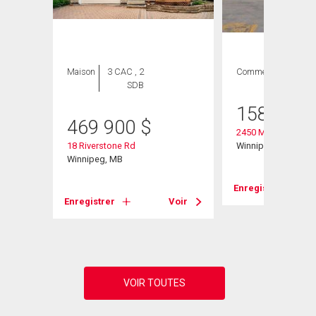
GE
Maison
3 CAC , 2
Commercial
SDB
158 000
469 900
$
2450 Main St
18 Riverstone Rd
Winnipeg, MB
Winnipeg, MB
Enregistrer
Enregistrer
Voir
Voir