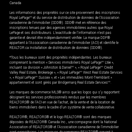
Canada
Les informations des propriétés sur ce site proviennent des inscriptions
Royal LePage
MD
et du service de distribution de données de l'Association
canadienne de l’immobilier (SDD®). SDD® met en référence des
inscriptions tenues par des agences immobilières autres que Royal
LePage et ses distributeurs. L'exactitude de l'information n'est pas
garantie et devrait être indépendamment vérifiée. La marque DDF®
appartient à l'Association canadienne de l’immobilier (ACI) et identifie le
REALTOR.ca Installation de distribution de données (SDD®).
*Tous les bureaux sont des propriétés indépendantes. Les bureaux
comprenant la mention « Services immobiliers Royal LePage
MD
Ltée »,
incluant sa division « Johnston & Daniel
MD
», « Royal LePage
MD
Credit
Valley Real Estate, Brokerage », « Royal LePage
MD
West Real Estate Services
», « Royal LePage
MD
Sussex », et « Les immeubles Mont-Tremblant »
appartiennent et sont gérés par Bridgemarq Real Estate Services
MD
.
Les marques de commerce MLS® ainsi que les logos qui s'y rapportent
désignent les services professionnels rendus par les membres
REALTORS® de l'ACI en vue de l'achat, de la vente et de la location de
biens immobiliers dans le cadre d'un système de vente collaborative.
REALTOR®, REALTORS® et le logo REALTOR® sont des marques
déposées de REALTOR® Canada Inc., une compagnie dont la National
Association of REALTORS® et l'Association canadienne de l’immobilier
sont propriétaires. Les marques de commerce REALTOR® servent à