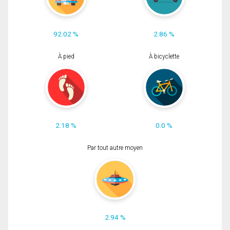
92.02 %
2.86 %
À pied
À bicyclette
2.18 %
0.0 %
Par tout autre moyen
2.94 %