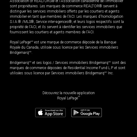
Association of REALTORS® et l'Association canadienne de l’immobilier
sont propriétaires. Les marques de commerce REALTOR® servent à
distinguer les services immobiliers offerts par les courtiers et agents
immobilier en tant que membres de l'ACI. Les marques d'homologation
S.I.A.® /MLS®, Service inter-agences®, et leurs logos respectifs sont la
propriété de l'ACI, et ils servent à identifier les services immobiliers que
fournissent les courtiers et agents membres de l'ACI.
Royal LePage
MD
est une marque de commerce déposée de la Banque
Royale du Canada, utilisée sous licence par les Services immobiliers
Bridgemarq
MD
.
Bridgemarq
MD
et ses logos / Services immobiliers Bridgemarq
MD
sont des
marques de commerce déposées de Residential Income Fund L.P. et sont
utilisées sous licence par Services immobiliers Bridgemarq
MD
Inc.
Découvrez la nouvelle application
MD
Royal LePage