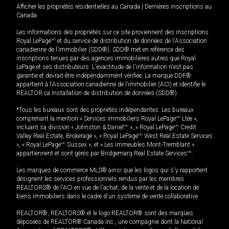
Afficher les propriétés résidentielles au Canada
|
Dernières inscriptions au
Canada
Les informations des propriétés sur ce site proviennent des inscriptions
Royal LePage
MD
et du service de distribution de données de l'Association
canadienne de l’immobilier (SDD®). SDD® met en référence des
inscriptions tenues par des agences immobilières autres que Royal
LePage et ses distributeurs. L'exactitude de l'information n'est pas
garantie et devrait être indépendamment vérifiée. La marque DDF®
appartient à l'Association canadienne de l’immobilier (ACI) et identifie le
REALTOR.ca Installation de distribution de données (SDD®).
*Tous les bureaux sont des propriétés indépendantes. Les bureaux
comprenant la mention « Services immobiliers Royal LePage
MD
Ltée »,
incluant sa division « Johnston & Daniel
MD
», « Royal LePage
MD
Credit
Valley Real Estate, Brokerage », « Royal LePage
MD
West Real Estate Services
», « Royal LePage
MD
Sussex », et « Les immeubles Mont-Tremblant »
appartiennent et sont gérés par Bridgemarq Real Estate Services
MD
.
Les marques de commerce MLS® ainsi que les logos qui s'y rapportent
désignent les services professionnels rendus par les membres
REALTORS® de l'ACI en vue de l'achat, de la vente et de la location de
biens immobiliers dans le cadre d'un système de vente collaborative.
REALTOR®, REALTORS® et le logo REALTOR® sont des marques
déposées de REALTOR® Canada Inc., une compagnie dont la National