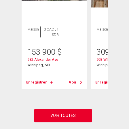
Maison
3 CAC , 1
Maison
4 CAC , 2
SDB
SDB
153 900
$
309 000
982 Alexander Ave
953 William Ave
Winnipeg, MB
Winnipeg, MB
Voir
Enregistrer
Voir
Enregistrer