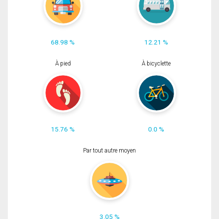
68.98 %
12.21 %
À pied
À bicyclette
15.76 %
0.0 %
Par tout autre moyen
3.05 %