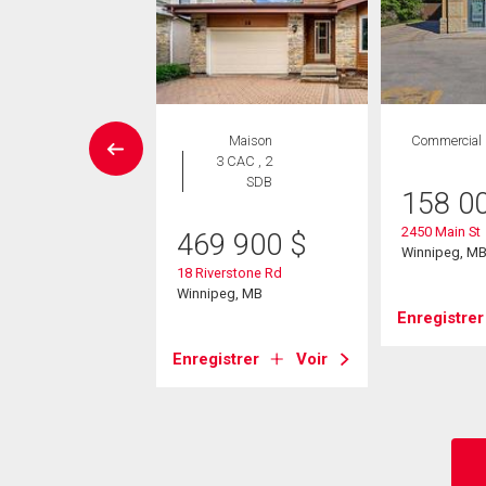
ropriété
Maison
Commercial
 CAC , 1
3 CAC , 2
SDB
SDB
158 0
2450 Main St
9 900
$
469 900
$
Winnipeg, M
40 Henderson Hwy
18 Riverstone Rd
eg, MB
Winnipeg, MB
Enregistrer
strer
Voir
Enregistrer
Voir