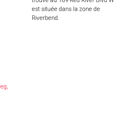
trouve au 189 Red River Blvd W
est située dans la zone de
Riverbend.
peg,