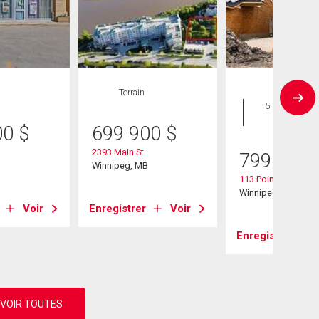
Terrain
Maison
5 CAC , 3
SDB
00
$
699 900
$
2393 Main St
799 900
B
Winnipeg, MB
113 Point Pleasant 
Winnipeg, MB
Voir
Enregistrer
Voir
Enregistrer