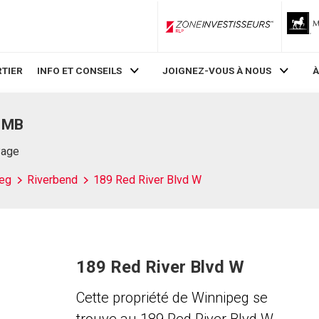
ZoneInvestisseurs RLP
TIER
INFO ET CONSEILS
JOIGNEZ-VOUS À NOUS
À
, MB
Page
eg
Riverbend
189 Red River Blvd W
189 Red River Blvd W
Cette propriété de Winnipeg se