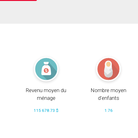
Revenu moyen du
Nombre moyen
ménage
d'enfants
115 678.73 $
1.76