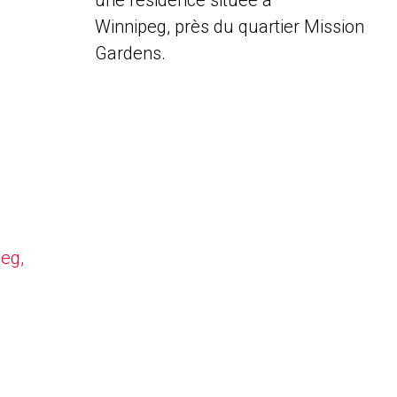
une résidence située à
Winnipeg, près du quartier Mission
Gardens.
peg,