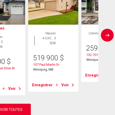
IBRE
Maison
Commercial
on
4 CAC , 3
 3
SDB
259 900
DB
132-701 Regent Av
519 900
$
00
$
Winnipeg, MB
107 Paul Martin Dr
kar Drive W
Winnipeg, MB
B
Enregistrer
Enregistrer
Voir
Voir