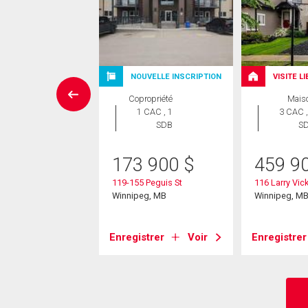
NOUVELLE INSCRIPTION
VISITE L
rcial
Copropriété
Mais
1 CAC , 1
3 CAC ,
9 900
$
SDB
S
1 Regent Ave
173 900
$
459 9
eg, MB
119-155 Peguis St
116 Larry Vic
Winnipeg, MB
Winnipeg, M
strer
Voir
Enregistrer
Voir
Enregistrer