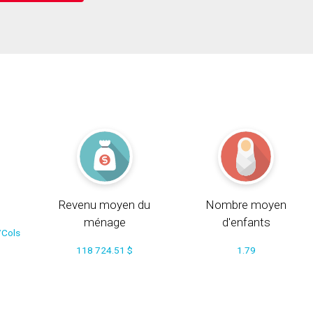
Revenu moyen du
Nombre moyen
ménage
d'enfants
/Cols
118 724.51 $
1.79