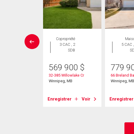
Maison
Copropriété
Mais
 CAC , 2
3 CAC , 2
5 CAC ,
SDB
SDB
S
9 900
$
569 900
$
779 9
uois Bay
32-385 Willowlake Cr
66 Breland B
eg, MB
Winnipeg, MB
Winnipeg, M
strer
Voir
Enregistrer
Voir
Enregistrer