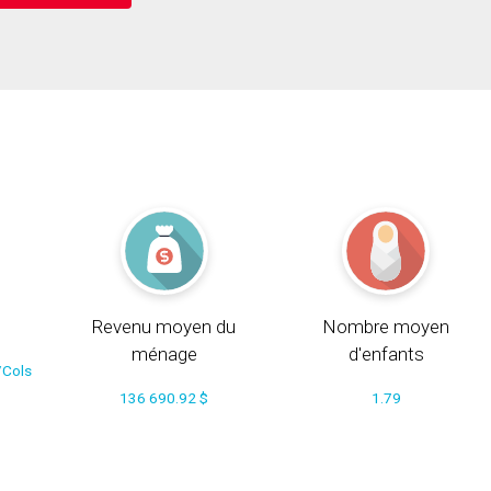
Revenu moyen du
Nombre moyen
ménage
d'enfants
/Cols
136 690.92 $
1.79