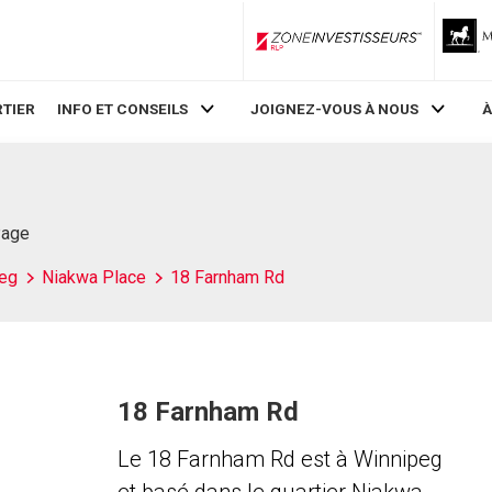
ZoneInvestisseurs RLP
TIER
INFO ET CONSEILS
JOIGNEZ-VOUS À NOUS
À
Page
eg
Niakwa Place
18 Farnham Rd
18 Farnham Rd
Le 18 Farnham Rd est à Winnipeg