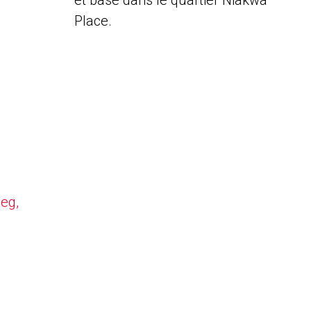
et basé dans le quartier Niakwa
Place.
peg,