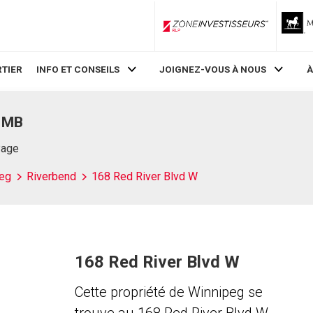
ZoneInvestisseurs RLP
TIER
INFO ET CONSEILS
JOIGNEZ-VOUS À NOUS
À
, MB
Page
eg
Riverbend
168 Red River Blvd W
168 Red River Blvd W
Cette propriété de Winnipeg se