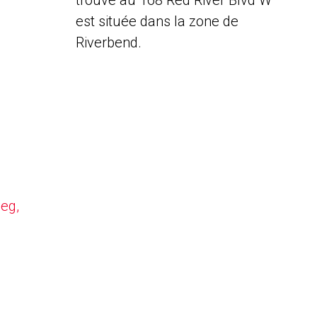
trouve au 168 Red River Blvd W
est située dans la zone de
Riverbend.
peg,