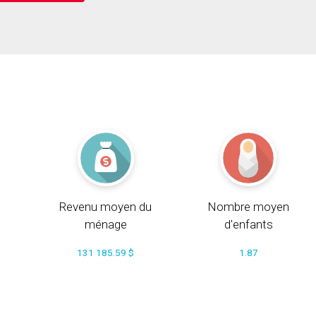
Revenu moyen du
Nombre moyen
ménage
d'enfants
131 185.59 $
1.87