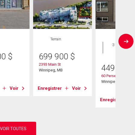
Terrain
Maison
3 CAC , 3
SDB
00
$
699 900
$
2393 Main St
449 900
B
Winnipeg, MB
60 Perseus Way
Winnipeg, MB
Voir
Enregistrer
Voir
Enregistrer