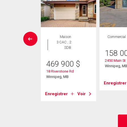
SITE LIBRE
Maison
Commercial
Maison
3 CAC , 2
 CAC , 2
SDB
158 0
SDB
2450 Main St
469 900
$
9 900
$
Winnipeg, M
18 Riverstone Rd
art Ave
Winnipeg, MB
eg, MB
Enregistrer
Enregistrer
Voir
strer
Voir