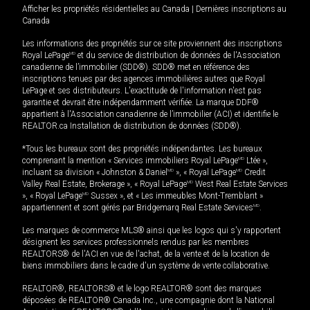
Afficher les propriétés résidentielles au Canada
|
Dernières inscriptions au
Canada
Les informations des propriétés sur ce site proviennent des inscriptions
Royal LePage
MD
et du service de distribution de données de l'Association
canadienne de l’immobilier (SDD®). SDD® met en référence des
inscriptions tenues par des agences immobilières autres que Royal
LePage et ses distributeurs. L'exactitude de l'information n'est pas
garantie et devrait être indépendamment vérifiée. La marque DDF®
appartient à l'Association canadienne de l’immobilier (ACI) et identifie le
REALTOR.ca Installation de distribution de données (SDD®).
*Tous les bureaux sont des propriétés indépendantes. Les bureaux
comprenant la mention « Services immobiliers Royal LePage
MD
Ltée »,
incluant sa division « Johnston & Daniel
MD
», « Royal LePage
MD
Credit
Valley Real Estate, Brokerage », « Royal LePage
MD
West Real Estate Services
», « Royal LePage
MD
Sussex », et « Les immeubles Mont-Tremblant »
appartiennent et sont gérés par Bridgemarq Real Estate Services
MD
.
Les marques de commerce MLS® ainsi que les logos qui s'y rapportent
désignent les services professionnels rendus par les membres
REALTORS® de l'ACI en vue de l'achat, de la vente et de la location de
biens immobiliers dans le cadre d'un système de vente collaborative.
REALTOR®, REALTORS® et le logo REALTOR® sont des marques
déposées de REALTOR® Canada Inc., une compagnie dont la National