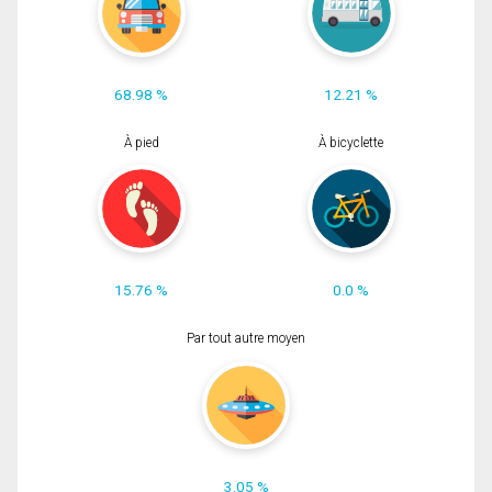
68.98 %
12.21 %
À pied
À bicyclette
15.76 %
0.0 %
Par tout autre moyen
3.05 %