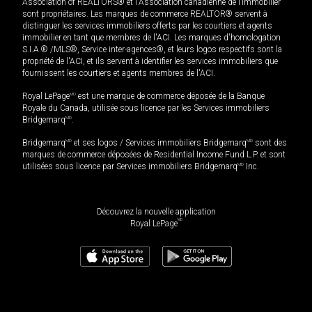
Association of REALTORS® et l'Association canadienne de l’immobilier
sont propriétaires. Les marques de commerce REALTOR® servent à
distinguer les services immobiliers offerts par les courtiers et agents
immobilier en tant que membres de l'ACI. Les marques d'homologation
S.I.A.® /MLS®, Service inter-agences®, et leurs logos respectifs sont la
propriété de l'ACI, et ils servent à identifier les services immobiliers que
fournissent les courtiers et agents membres de l'ACI.
Royal LePage
MD
est une marque de commerce déposée de la Banque
Royale du Canada, utilisée sous licence par les Services immobiliers
Bridgemarq
MD
.
Bridgemarq
MD
et ses logos / Services immobiliers Bridgemarq
MD
sont des
marques de commerce déposées de Residential Income Fund L.P. et sont
utilisées sous licence par Services immobiliers Bridgemarq
MD
Inc.
Découvrez la nouvelle application
MD
Royal LePage