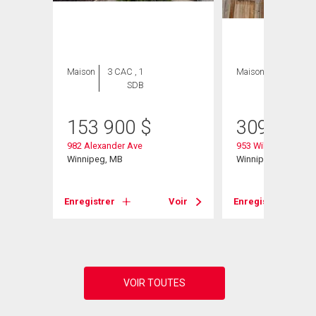
Maison
3 CAC , 1
Maison
4 CAC , 2
SDB
SDB
153 900
$
309 000
982 Alexander Ave
953 William Ave
Winnipeg, MB
Winnipeg, MB
Voir
Enregistrer
Voir
Enregistrer