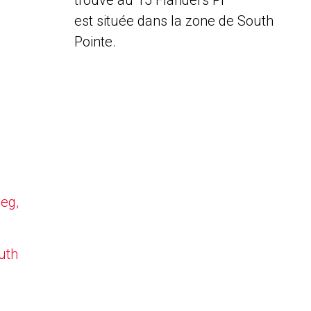
trouve au 15 Flanders Pl
est située dans la zone de South
Pointe.
peg,
uth