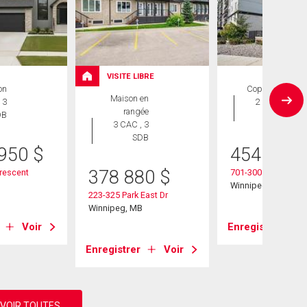
VISITE LIBRE
on
Copropriété
Maison en
 3
2 CAC , 2
rangée
DB
SDB
3 CAC , 3
SDB
 950
$
454 900
378 880
$
Crescent
701-300 Centre St
B
Winnipeg, MB
223-325 Park East Dr
Winnipeg, MB
Voir
Enregistrer
Enregistrer
Voir