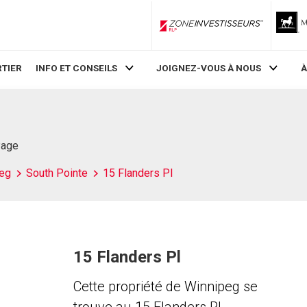
ZoneInvestisseurs RLP
TIER
INFO ET CONSEILS
JOIGNEZ-VOUS À NOUS
À
Page
eg
South Pointe
15 Flanders Pl
15 Flanders Pl
Cette propriété de Winnipeg se