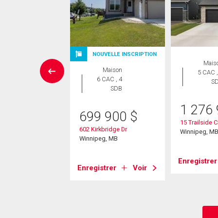
NOUVELLE INSCRIPTION
Maison
Mais
Maison
 CAC , 4
5 CAC ,
6 CAC , 4
SDB
S
SDB
9 900
$
1 276
699 900
$
lflower Rd
15 Trailside 
602 Kirkbridge Dr
eg, MB
Winnipeg, M
Winnipeg, MB
strer
Voir
Enregistrer
Enregistrer
Voir