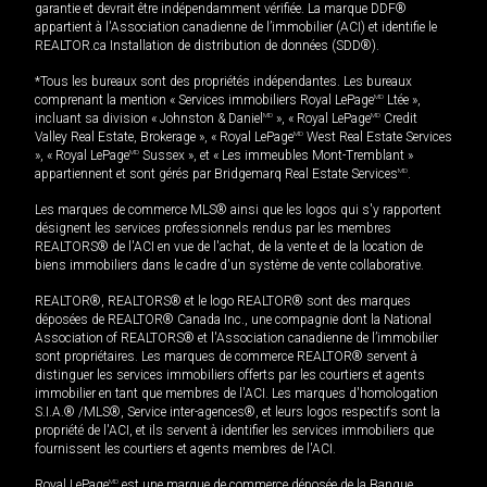
garantie et devrait être indépendamment vérifiée. La marque DDF®
appartient à l'Association canadienne de l’immobilier (ACI) et identifie le
REALTOR.ca Installation de distribution de données (SDD®).
*Tous les bureaux sont des propriétés indépendantes. Les bureaux
comprenant la mention « Services immobiliers Royal LePage
MD
Ltée »,
incluant sa division « Johnston & Daniel
MD
», « Royal LePage
MD
Credit
Valley Real Estate, Brokerage », « Royal LePage
MD
West Real Estate Services
», « Royal LePage
MD
Sussex », et « Les immeubles Mont-Tremblant »
appartiennent et sont gérés par Bridgemarq Real Estate Services
MD
.
Les marques de commerce MLS® ainsi que les logos qui s'y rapportent
désignent les services professionnels rendus par les membres
REALTORS® de l'ACI en vue de l'achat, de la vente et de la location de
biens immobiliers dans le cadre d'un système de vente collaborative.
REALTOR®, REALTORS® et le logo REALTOR® sont des marques
déposées de REALTOR® Canada Inc., une compagnie dont la National
Association of REALTORS® et l'Association canadienne de l’immobilier
sont propriétaires. Les marques de commerce REALTOR® servent à
distinguer les services immobiliers offerts par les courtiers et agents
immobilier en tant que membres de l'ACI. Les marques d'homologation
S.I.A.® /MLS®, Service inter-agences®, et leurs logos respectifs sont la
propriété de l'ACI, et ils servent à identifier les services immobiliers que
fournissent les courtiers et agents membres de l'ACI.
Royal LePage
MD
est une marque de commerce déposée de la Banque