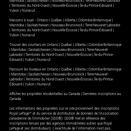
Manitoba
|
Saskatchewan
|
Nouveau-Brunswick
|
Terre-Neuve-et-Labrador
|
Territoires du Nord-Ouest
|
Nouvelle-Écosse
|
Île-du-Prince-Édouard
|
Yukon
|
Nunavut
.
Maisons à louer -
Ontario
|
Québec
|
Alberta
|
Colombie-Britannique
|
Manitoba
|
Saskatchewan
|
Nouveau-Brunswick
|
Terre-Neuve-et-Labrador
|
Territoires du Nord-Ouest
|
Nouvelle-Écosse
|
Île-du-Prince-Édouard
|
Yukon
|
Nunavut
.
Trouver des courtiers en
Ontario
|
Québec
|
Alberta
|
Colombie-Britannique
|
Manitoba
|
Saskatchewan
|
Nouveau-Brunswick
|
Terre-Neuve-et-
Labrador
|
Territoires du Nord-Ouest
|
Nouvelle-Écosse
|
Île-du-Prince-
Édouard
|
Yukon
|
Nunavut
Parcourir les bureaux en
Ontario
|
Québec
|
Alberta
|
Colombie-Britannique
|
Manitoba
|
Saskatchewan
|
Nouveau-Brunswick
|
Terre-Neuve-et-
Labrador
|
Territoires du Nord-Ouest
|
Nouvelle-Écosse
|
Île-du-Prince-
Édouard
|
Yukon
|
Nunavut
Afficher les propriétés résidentielles au Canada
|
Dernières inscriptions au
Canada
Les informations des propriétés sur ce site proviennent des inscriptions
Royal LePage
MD
et du service de distribution de données de l'Association
canadienne de l’immobilier (SDD®). SDD® met en référence des
inscriptions tenues par des agences immobilières autres que Royal
LePage et ses distributeurs. L'exactitude de l'information n'est pas