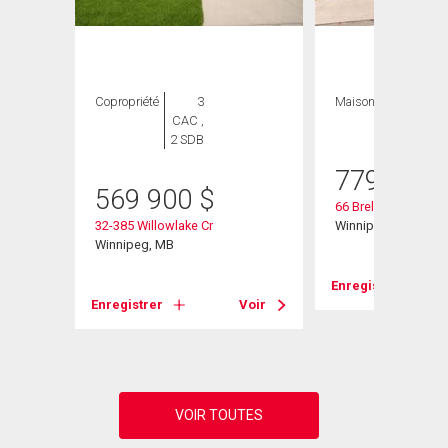
Copropriété
3
Maison
5 CAC , 3
CAC ,
SDB
2 SDB
779 900
569 900
$
66 Breland Bay
32-385 Willowlake Cr
Winnipeg, MB
Winnipeg, MB
Enregistrer
Voir
Enregistrer
Voir