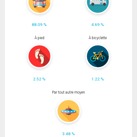
88.09 %
4.69 %
À pied
À bicyclette
2.52 %
1.22 %
Par tout autre moyen
3.48 %