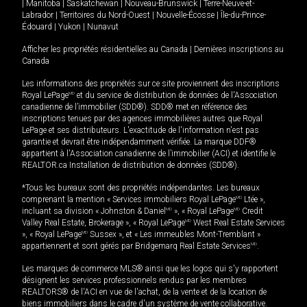
|
Manitoba
|
Saskatchewan
|
Nouveau-Brunswick
|
Terre-Neuve-et-
Labrador
|
Territoires du Nord-Ouest
|
Nouvelle-Écosse
|
Île-du-Prince-
Édouard
|
Yukon
|
Nunavut
Afficher les propriétés résidentielles au Canada
|
Dernières inscriptions au
Canada
Les informations des propriétés sur ce site proviennent des inscriptions
Royal LePage
MD
et du service de distribution de données de l'Association
canadienne de l’immobilier (SDD®). SDD® met en référence des
inscriptions tenues par des agences immobilières autres que Royal
LePage et ses distributeurs. L'exactitude de l'information n'est pas
garantie et devrait être indépendamment vérifiée. La marque DDF®
appartient à l'Association canadienne de l’immobilier (ACI) et identifie le
REALTOR.ca Installation de distribution de données (SDD®).
*Tous les bureaux sont des propriétés indépendantes. Les bureaux
comprenant la mention « Services immobiliers Royal LePage
MD
Ltée »,
incluant sa division « Johnston & Daniel
MD
», « Royal LePage
MD
Credit
Valley Real Estate, Brokerage », « Royal LePage
MD
West Real Estate Services
», « Royal LePage
MD
Sussex », et « Les immeubles Mont-Tremblant »
appartiennent et sont gérés par Bridgemarq Real Estate Services
MD
.
Les marques de commerce MLS® ainsi que les logos qui s'y rapportent
désignent les services professionnels rendus par les membres
REALTORS® de l'ACI en vue de l'achat, de la vente et de la location de
biens immobiliers dans le cadre d'un système de vente collaborative.