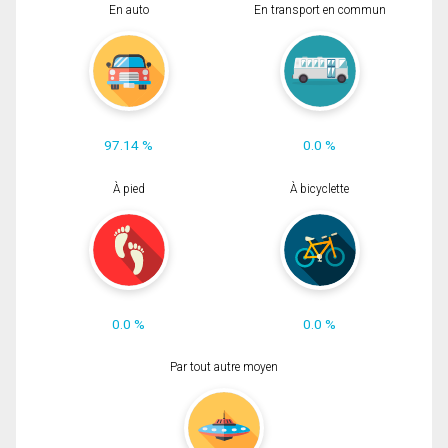
En auto
En transport en commun
97.14 %
0.0 %
À pied
À bicyclette
0.0 %
0.0 %
Par tout autre moyen