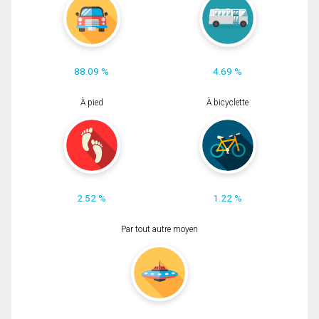
88.09 %
4.69 %
À pied
À bicyclette
2.52 %
1.22 %
Par tout autre moyen