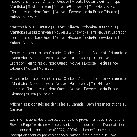
Trouver une maison
Ontario
|
Québec
|
Alberta
|
Colombie-Britannique
|
Manitoba
|
Saskatchewan
|
Nouveau-Brunswick
|
Terre-Neuve-et-Labrador
|
Territoires du Nord-Ouest
|
Nouvelle-Écosse
|
Île-du-Prince-Édouard
|
Yukon
|
Nunavut
.
Maisons à louer -
Ontario
|
Québec
|
Alberta
|
Colombie-Britannique
|
Manitoba
|
Saskatchewan
|
Nouveau-Brunswick
|
Terre-Neuve-et-Labrador
|
Territoires du Nord-Ouest
|
Nouvelle-Écosse
|
Île-du-Prince-Édouard
|
Yukon
|
Nunavut
.
Trouver des courtiers en
Ontario
|
Québec
|
Alberta
|
Colombie-Britannique
|
Manitoba
|
Saskatchewan
|
Nouveau-Brunswick
|
Terre-Neuve-et-
Labrador
|
Territoires du Nord-Ouest
|
Nouvelle-Écosse
|
Île-du-Prince-
Édouard
|
Yukon
|
Nunavut
Parcourir les bureaux en
Ontario
|
Québec
|
Alberta
|
Colombie-Britannique
|
Manitoba
|
Saskatchewan
|
Nouveau-Brunswick
|
Terre-Neuve-et-
Labrador
|
Territoires du Nord-Ouest
|
Nouvelle-Écosse
|
Île-du-Prince-
Édouard
|
Yukon
|
Nunavut
Afficher les propriétés résidentielles au Canada
|
Dernières inscriptions au
Canada
Les informations des propriétés sur ce site proviennent des inscriptions
Royal LePage
MD
et du service de distribution de données de l'Association
canadienne de l’immobilier (SDD®). SDD® met en référence des
inscriptions tenues par des agences immobilières autres que Royal