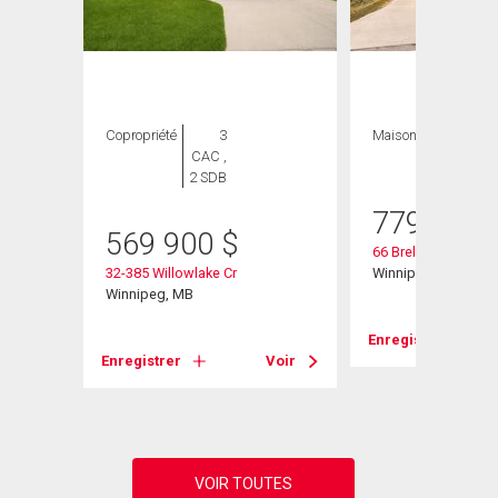
Copropriété
3
Maison
5 CAC , 3
CAC ,
SDB
2 SDB
779 900
569 900
$
66 Breland Bay
32-385 Willowlake Cr
Winnipeg, MB
Winnipeg, MB
Voir
Enregistrer
Enregistrer
Voir