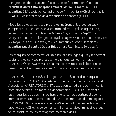
LePage et ses distributeurs. L'exactitude de l'information n'est pas
garantie et devrait être indépendamment vérifiée. La marque DDF®
appartient à l'Association canadienne de l’immobilier (ACI) et identifie le
REALTOR.ca Installation de distribution de données (SDD®).
*Tous les bureaux sont des propriétés indépendantes. Les bureaux
comprenant la mention « Services immobiliers Royal LePage
MD
Ltée »,
incluant sa division « Johnston & Daniel
MD
», « Royal LePage
MD
Credit
Valley Real Estate, Brokerage », « Royal LePage
MD
West Real Estate Services
», « Royal LePage
MD
Sussex », et « Les immeubles Mont-Tremblant »
appartiennent et sont gérés par Bridgemarq Real Estate Services
MD
.
Les marques de commerce MLS® ainsi que les logos qui s'y rapportent
désignent les services professionnels rendus par les membres
REALTORS® de l'ACI en vue de l'achat, de la vente et de la location de
biens immobiliers dans le cadre d'un système de vente collaborative.
REALTOR®, REALTORS® et le logo REALTOR® sont des marques
déposées de REALTOR® Canada Inc., une compagnie dont la National
Association of REALTORS® et l'Association canadienne de l’immobilier
sont propriétaires. Les marques de commerce REALTOR® servent à
distinguer les services immobiliers offerts par les courtiers et agents
immobilier en tant que membres de l'ACI. Les marques d'homologation
S.I.A.® /MLS®, Service inter-agences®, et leurs logos respectifs sont la
propriété de l'ACI, et ils servent à identifier les services immobiliers que
fournissent les courtiers et agents membres de l'ACI.