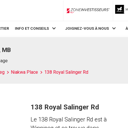
ZoneInvestisseurs RLP
TIER
INFO ET CONSEILS
JOIGNEZ-VOUS À NOUS
À
, MB
Page
eg
Niakwa Place
138 Royal Salinger Rd
138 Royal Salinger Rd
Le 138 Royal Salinger Rd est à