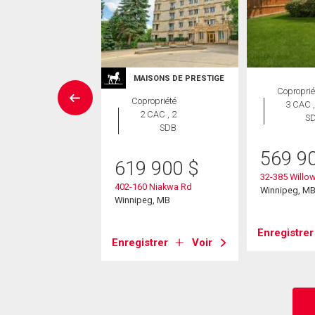
MAISONS DE PRESTIGE
Maison
Coproprié
Copropriété
 CAC , 3
3 CAC ,
2 CAC , 2
SDB
S
SDB
9 900
$
569 9
619 900
$
and Bay
32-385 Willow
402-160 Niakwa Rd
eg, MB
Winnipeg, M
Winnipeg, MB
strer
Voir
Enregistrer
Enregistrer
Voir