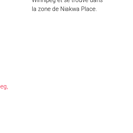
Winnipeg et se trouve dans
la zone de Niakwa Place.
peg,