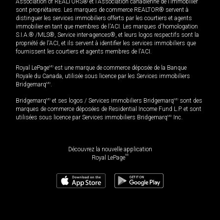
Association of REALTORS® et l'Association canadienne de l’immobilier
sont propriétaires. Les marques de commerce REALTOR® servent à
distinguer les services immobiliers offerts par les courtiers et agents
immobilier en tant que membres de l'ACI. Les marques d'homologation
S.I.A.® /MLS®, Service inter-agences®, et leurs logos respectifs sont la
propriété de l'ACI, et ils servent à identifier les services immobiliers que
fournissent les courtiers et agents membres de l'ACI.
Royal LePage
MD
est une marque de commerce déposée de la Banque
Royale du Canada, utilisée sous licence par les Services immobiliers
Bridgemarq
MD
.
Bridgemarq
MD
et ses logos / Services immobiliers Bridgemarq
MD
sont des
marques de commerce déposées de Residential Income Fund L.P. et sont
utilisées sous licence par Services immobiliers Bridgemarq
MD
Inc.
Découvrez la nouvelle application
MD
Royal LePage