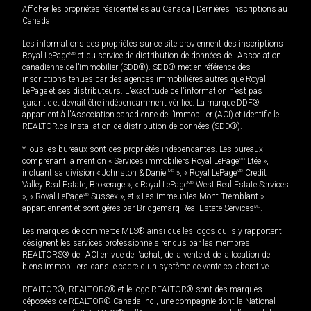
Afficher les propriétés résidentielles au Canada
|
Dernières inscriptions au
Canada
Les informations des propriétés sur ce site proviennent des inscriptions
Royal LePage
MD
et du service de distribution de données de l'Association
canadienne de l’immobilier (SDD®). SDD® met en référence des
inscriptions tenues par des agences immobilières autres que Royal
LePage et ses distributeurs. L'exactitude de l'information n'est pas
garantie et devrait être indépendamment vérifiée. La marque DDF®
appartient à l'Association canadienne de l’immobilier (ACI) et identifie le
REALTOR.ca Installation de distribution de données (SDD®).
*Tous les bureaux sont des propriétés indépendantes. Les bureaux
comprenant la mention « Services immobiliers Royal LePage
MD
Ltée »,
incluant sa division « Johnston & Daniel
MD
», « Royal LePage
MD
Credit
Valley Real Estate, Brokerage », « Royal LePage
MD
West Real Estate Services
», « Royal LePage
MD
Sussex », et « Les immeubles Mont-Tremblant »
appartiennent et sont gérés par Bridgemarq Real Estate Services
MD
.
Les marques de commerce MLS® ainsi que les logos qui s'y rapportent
désignent les services professionnels rendus par les membres
REALTORS® de l'ACI en vue de l'achat, de la vente et de la location de
biens immobiliers dans le cadre d'un système de vente collaborative.
REALTOR®, REALTORS® et le logo REALTOR® sont des marques
déposées de REALTOR® Canada Inc., une compagnie dont la National