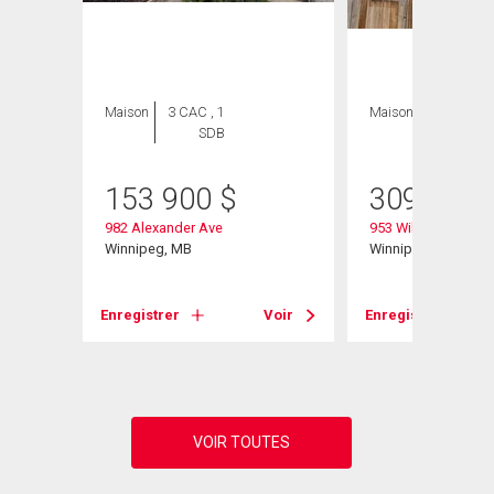
Maison
3 CAC , 1
Maison
4 CAC , 2
SDB
SDB
153 900
$
309 000
982 Alexander Ave
953 William Ave
Winnipeg, MB
Winnipeg, MB
Voir
Enregistrer
Voir
Enregistrer