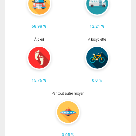
68.98 %
12.21 %
À pied
À bicyclette
15.76 %
0.0 %
Par tout autre moyen
3.05 %