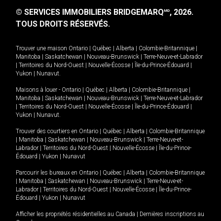
© SERVICES IMMOBILIERS BRIDGEMARQ
, 2026.
MD
TOUS DROITS RÉSERVÉS.
Trouver une maison
Ontario
|
Québec
|
Alberta
|
Colombie-Britannique
|
Manitoba
|
Saskatchewan
|
Nouveau-Brunswick
|
Terre-Neuve-et-Labrador
|
Territoires du Nord-Ouest
|
Nouvelle-Écosse
|
Île-du-Prince-Édouard
|
Yukon
|
Nunavut
.
Maisons à louer -
Ontario
|
Québec
|
Alberta
|
Colombie-Britannique
|
Manitoba
|
Saskatchewan
|
Nouveau-Brunswick
|
Terre-Neuve-et-Labrador
|
Territoires du Nord-Ouest
|
Nouvelle-Écosse
|
Île-du-Prince-Édouard
|
Yukon
|
Nunavut
.
Trouver des courtiers en
Ontario
|
Québec
|
Alberta
|
Colombie-Britannique
|
Manitoba
|
Saskatchewan
|
Nouveau-Brunswick
|
Terre-Neuve-et-
Labrador
|
Territoires du Nord-Ouest
|
Nouvelle-Écosse
|
Île-du-Prince-
Édouard
|
Yukon
|
Nunavut
Parcourir les bureaux en
Ontario
|
Québec
|
Alberta
|
Colombie-Britannique
|
Manitoba
|
Saskatchewan
|
Nouveau-Brunswick
|
Terre-Neuve-et-
Labrador
|
Territoires du Nord-Ouest
|
Nouvelle-Écosse
|
Île-du-Prince-
Édouard
|
Yukon
|
Nunavut
Afficher les propriétés résidentielles au Canada
|
Dernières inscriptions au