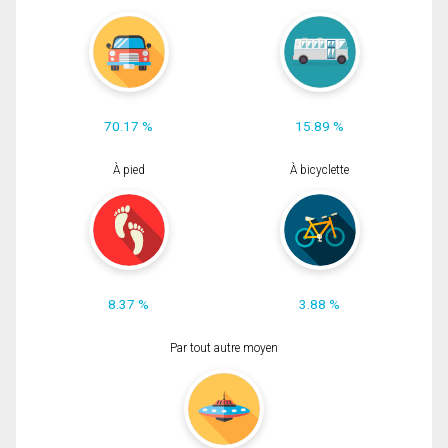
70.17 %
15.89 %
À pied
À bicyclette
8.37 %
3.88 %
Par tout autre moyen