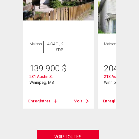
Maison
4 CAC , 2
Maison
3 CAC , 2
SDB
SDB
139 900
$
204 900
231 Austin St
218 Austin St
Winnipeg, MB
Winnipeg, MB
Voir
Enregistrer
Voir
Enregistrer