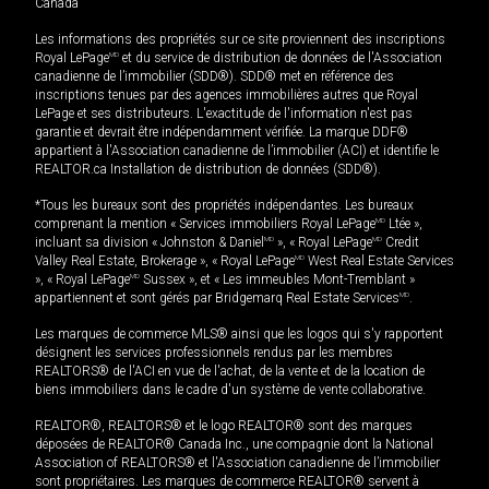
Canada
Les informations des propriétés sur ce site proviennent des inscriptions
Royal LePage
MD
et du service de distribution de données de l'Association
canadienne de l’immobilier (SDD®). SDD® met en référence des
inscriptions tenues par des agences immobilières autres que Royal
LePage et ses distributeurs. L'exactitude de l'information n'est pas
garantie et devrait être indépendamment vérifiée. La marque DDF®
appartient à l'Association canadienne de l’immobilier (ACI) et identifie le
REALTOR.ca Installation de distribution de données (SDD®).
*Tous les bureaux sont des propriétés indépendantes. Les bureaux
comprenant la mention « Services immobiliers Royal LePage
MD
Ltée »,
incluant sa division « Johnston & Daniel
MD
», « Royal LePage
MD
Credit
Valley Real Estate, Brokerage », « Royal LePage
MD
West Real Estate Services
», « Royal LePage
MD
Sussex », et « Les immeubles Mont-Tremblant »
appartiennent et sont gérés par Bridgemarq Real Estate Services
MD
.
Les marques de commerce MLS® ainsi que les logos qui s'y rapportent
désignent les services professionnels rendus par les membres
REALTORS® de l'ACI en vue de l'achat, de la vente et de la location de
biens immobiliers dans le cadre d'un système de vente collaborative.
REALTOR®, REALTORS® et le logo REALTOR® sont des marques
déposées de REALTOR® Canada Inc., une compagnie dont la National
Association of REALTORS® et l'Association canadienne de l’immobilier
sont propriétaires. Les marques de commerce REALTOR® servent à