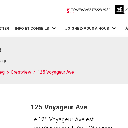
ZoneInvestisseurs RLP
TIER
INFO ET CONSEILS
JOIGNEZ-VOUS À NOUS
À
B
Page
eg
Crestview
125 Voyageur Ave
125 Voyageur Ave
Le 125 Voyageur Ave est