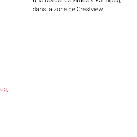
une résidence située à Winnipeg,
dans la zone de Crestview.
peg,