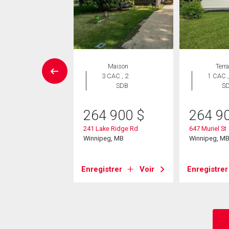
UVELLE INSCRIPTION
Maison
Terra
Maison
3 CAC , 2
1 CAC ,
 CAC , 2
SDB
S
SDB
264 900
$
264 9
9 900
$
241 Lake Ridge Rd
647 Muriel St
ndsen Bay
Winnipeg, MB
Winnipeg, M
eg, MB
Enregistrer
Voir
Enregistrer
strer
Voir