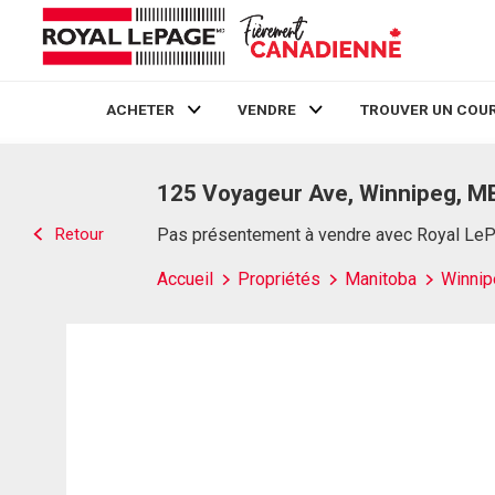
ACHETER
VENDRE
TROUVER UN COUR
Live
En Direct
125 Voyageur Ave, Winnipeg, M
Retour
Pas présentement à vendre avec Royal Le
Accueil
Propriétés
Manitoba
Winnip