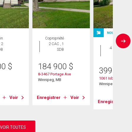
NOUVELLE INS
in
Copropriété
Maison
 2
2 CAC , 1
4 CAC , 2
DB
SDB
SDB
00
$
184 900
$
399 900
8-3467 Portage Ave
1061 Isbister Street
B
Winnipeg, MB
Winnipeg, MB
Voir
Enregistrer
Voir
Enregistrer