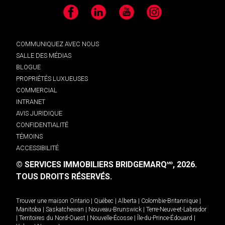
Facebook
LinkedIn
YouTube
Instagram
COMMUNIQUEZ AVEC NOUS
SALLE DES MÉDIAS
BLOGUE
PROPRIÉTÉS LUXUEUSES
COMMERCIAL
INTRANET
AVIS JURIDIQUE
CONFIDENTIALITÉ
TÉMOINS
ACCESSIBILITÉ
© SERVICES IMMOBILIERS BRIDGEMARQ
, 2026.
MD
TOUS DROITS RÉSERVÉS.
Trouver une maison
Ontario
|
Québec
|
Alberta
|
Colombie-Britannique
|
Manitoba
|
Saskatchewan
|
Nouveau-Brunswick
|
Terre-Neuve-et-Labrador
|
Territoires du Nord-Ouest
|
Nouvelle-Écosse
|
Île-du-Prince-Édouard
|