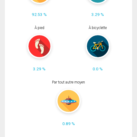
92.53 %
3.29 %
À pied
À bicyclette
3.29 %
0.0 %
Par tout autre moyen
0.89 %