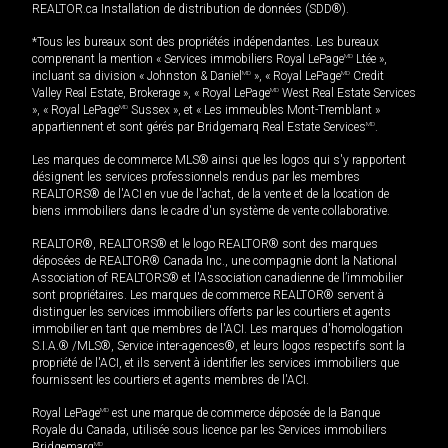
REALTOR.ca Installation de distribution de données (SDD®).
*Tous les bureaux sont des propriétés indépendantes. Les bureaux
comprenant la mention « Services immobiliers Royal LePage
MD
Ltée »,
incluant sa division « Johnston & Daniel
MD
», « Royal LePage
MD
Credit
Valley Real Estate, Brokerage », « Royal LePage
MD
West Real Estate Services
», « Royal LePage
MD
Sussex », et « Les immeubles Mont-Tremblant »
appartiennent et sont gérés par Bridgemarq Real Estate Services
MD
.
Les marques de commerce MLS® ainsi que les logos qui s'y rapportent
désignent les services professionnels rendus par les membres
REALTORS® de l'ACI en vue de l'achat, de la vente et de la location de
biens immobiliers dans le cadre d'un système de vente collaborative.
REALTOR®, REALTORS® et le logo REALTOR® sont des marques
déposées de REALTOR® Canada Inc., une compagnie dont la National
Association of REALTORS® et l'Association canadienne de l’immobilier
sont propriétaires. Les marques de commerce REALTOR® servent à
distinguer les services immobiliers offerts par les courtiers et agents
immobilier en tant que membres de l'ACI. Les marques d'homologation
S.I.A.® /MLS®, Service inter-agences®, et leurs logos respectifs sont la
propriété de l'ACI, et ils servent à identifier les services immobiliers que
fournissent les courtiers et agents membres de l'ACI.
Royal LePage
MD
est une marque de commerce déposée de la Banque
Royale du Canada, utilisée sous licence par les Services immobiliers
Bridgemarq
MD
.