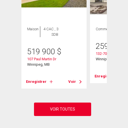
Maison
4 CAC , 3
Commercial
SDB
259 900
519 900
$
132-701 Regent Av
107 Paul Martin Dr
Winnipeg, MB
Winnipeg, MB
Enregistrer
Voir
Enregistrer
Voir