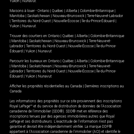
Yukon
|
Nunavut
.
Maisons à louer -
Ontario
|
Québec
|
Alberta
|
Colombie-Britannique
|
Manitoba
|
Saskatchewan
|
Nouveau-Brunswick
|
Terre-Neuve-et-Labrador
|
Territoires du Nord-Ouest
|
Nouvelle-Écosse
|
Île-du-Prince-Édouard
|
Yukon
|
Nunavut
.
Trouver des courtiers en
Ontario
|
Québec
|
Alberta
|
Colombie-Britannique
|
Manitoba
|
Saskatchewan
|
Nouveau-Brunswick
|
Terre-Neuve-et-
Labrador
|
Territoires du Nord-Ouest
|
Nouvelle-Écosse
|
Île-du-Prince-
Édouard
|
Yukon
|
Nunavut
Parcourir les bureaux en
Ontario
|
Québec
|
Alberta
|
Colombie-Britannique
|
Manitoba
|
Saskatchewan
|
Nouveau-Brunswick
|
Terre-Neuve-et-
Labrador
|
Territoires du Nord-Ouest
|
Nouvelle-Écosse
|
Île-du-Prince-
Édouard
|
Yukon
|
Nunavut
Afficher les propriétés résidentielles au Canada
|
Dernières inscriptions au
Canada
Les informations des propriétés sur ce site proviennent des inscriptions
Royal LePage
MD
et du service de distribution de données de l'Association
canadienne de l’immobilier (SDD®). SDD® met en référence des
inscriptions tenues par des agences immobilières autres que Royal
LePage et ses distributeurs. L'exactitude de l'information n'est pas
garantie et devrait être indépendamment vérifiée. La marque DDF®
appartient à l'Association canadienne de l’immobilier (ACI) et identifie le