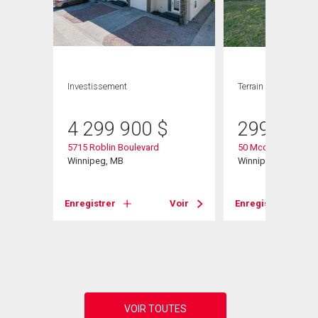
Investissement
Terrain
4 299 900
$
299 900
5715 Roblin Boulevard
50 Mccallum Cresc
Winnipeg, MB
Winnipeg, MB
Enregistrer
Voir
Enregistrer
Voir