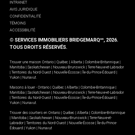
INTRANET
AVIS JURIDIQUE
CONFIDENTIALITÉ
TÉMOINS
ACCESSIBILITÉ
© SERVICES IMMOBILIERS BRIDGEMARQ
, 2026.
MD
TOUS DROITS RÉSERVÉS.
Trouver une maison
Ontario
|
Québec
|
Alberta
|
Colombie-Britannique
|
Manitoba
|
Saskatchewan
|
Nouveau-Brunswick
|
Terre-Neuve-et-Labrador
|
Territoires du Nord-Ouest
|
Nouvelle-Écosse
|
Île-du-Prince-Édouard
|
Yukon
|
Nunavut
.
Maisons à louer -
Ontario
|
Québec
|
Alberta
|
Colombie-Britannique
|
Manitoba
|
Saskatchewan
|
Nouveau-Brunswick
|
Terre-Neuve-et-Labrador
|
Territoires du Nord-Ouest
|
Nouvelle-Écosse
|
Île-du-Prince-Édouard
|
Yukon
|
Nunavut
.
Trouver des courtiers en
Ontario
|
Québec
|
Alberta
|
Colombie-Britannique
|
Manitoba
|
Saskatchewan
|
Nouveau-Brunswick
|
Terre-Neuve-et-
Labrador
|
Territoires du Nord-Ouest
|
Nouvelle-Écosse
|
Île-du-Prince-
Édouard
|
Yukon
|
Nunavut