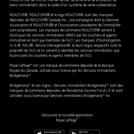
biens immobiliers dans le cadre d'un système de vente collaborative.
REALTOR®, REALTORS® et le logo REALTOR® sont des marques
déposées de REALTOR® Canada Inc., une compagnie dont la National
Association of REALTORS® et l'Association canadienne de l’immobilier
sont propriétaires. Les marques de commerce REALTOR® servent à
distinguer les services immobiliers offerts par les courtiers et agents
immobilier en tant que membres de l'ACI. Les marques d'homologation
S.I.A.® /MLS®, Service inter-agences®, et leurs logos respectifs sont la
propriété de l'ACI, et ils servent à identifier les services immobiliers que
fournissent les courtiers et agents membres de l'ACI.
Royal LePage
MD
est une marque de commerce déposée de la Banque
Royale du Canada, utilisée sous licence par les Services immobiliers
Bridgemarq
MD
.
Bridgemarq
MD
et ses logos / Services immobiliers Bridgemarq
MD
sont des
marques de commerce déposées de Residential Income Fund L.P. et sont
utilisées sous licence par Services immobiliers Bridgemarq
MD
Inc.
Découvrez la nouvelle application
MD
Royal LePage