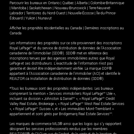
Parcourir les bureaux en
Ontario
|
Québec
|
Alberta
|
Colombie-Britannique
|
Manitoba
|
Saskatchewan
|
Nouveau-Brunswick
|
Terre-Neuve-et-
Labrador
|
Territoires du Nord-Ouest
|
Nouvelle-Écosse
|
Île-du-Prince-
Édouard
|
Yukon
|
Nunavut
Afficher les propriétés résidentielles au Canada
|
Dernières inscriptions au
Canada
Les informations des propriétés sur ce site proviennent des inscriptions
Royal LePage
MD
et du service de distribution de données de l'Association
canadienne de l’immobilier (SDD®). SDD® met en référence des
inscriptions tenues par des agences immobilières autres que Royal
LePage et ses distributeurs. L'exactitude de l'information n'est pas
garantie et devrait être indépendamment vérifiée. La marque DDF®
appartient à l'Association canadienne de l’immobilier (ACI) et identifie le
REALTOR.ca Installation de distribution de données (SDD®).
*Tous les bureaux sont des propriétés indépendantes. Les bureaux
comprenant la mention « Services immobiliers Royal LePage
MD
Ltée »,
incluant sa division « Johnston & Daniel
MD
», « Royal LePage
MD
Credit
Valley Real Estate, Brokerage », « Royal LePage
MD
West Real Estate Services
», « Royal LePage
MD
Sussex », et « Les immeubles Mont-Tremblant »
appartiennent et sont gérés par Bridgemarq Real Estate Services
MD
.
Les marques de commerce MLS® ainsi que les logos qui s'y rapportent
désignent les services professionnels rendus par les membres
REALTORS® de l'ACI en vue de l'achat, de la vente et de la location de