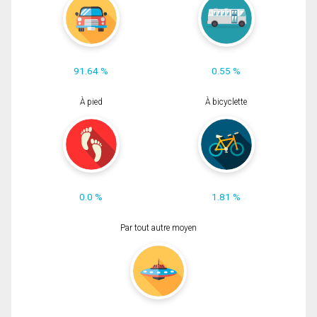
91.64 %
0.55 %
À pied
À bicyclette
0.0 %
1.81 %
Par tout autre moyen