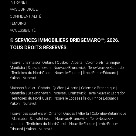
INTRANET
AVIS JURIDIQUE
CONFIDENTIALITÉ
TÉMOINS
ACCESSIBILITÉ
© SERVICES IMMOBILIERS BRIDGEMARQ
, 2026.
MD
TOUS DROITS RÉSERVÉS.
Trouver une maison
Ontario
|
Québec
|
Alberta
|
Colombie-Britannique
|
Manitoba
|
Saskatchewan
|
Nouveau-Brunswick
|
Terre-Neuve-et-Labrador
|
Territoires du Nord-Ouest
|
Nouvelle-Écosse
|
Île-du-Prince-Édouard
|
Yukon
|
Nunavut
.
Maisons à louer -
Ontario
|
Québec
|
Alberta
|
Colombie-Britannique
|
Manitoba
|
Saskatchewan
|
Nouveau-Brunswick
|
Terre-Neuve-et-Labrador
|
Territoires du Nord-Ouest
|
Nouvelle-Écosse
|
Île-du-Prince-Édouard
|
Yukon
|
Nunavut
.
Trouver des courtiers en
Ontario
|
Québec
|
Alberta
|
Colombie-Britannique
|
Manitoba
|
Saskatchewan
|
Nouveau-Brunswick
|
Terre-Neuve-et-
Labrador
|
Territoires du Nord-Ouest
|
Nouvelle-Écosse
|
Île-du-Prince-
Édouard
|
Yukon
|
Nunavut