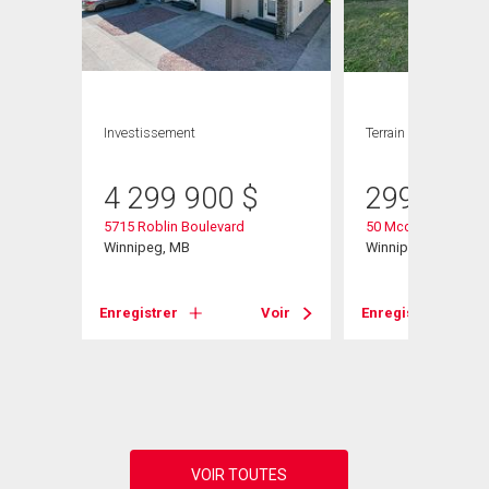
Investissement
Terrain
4 299 900
$
299 900
5715 Roblin Boulevard
50 Mccallum Cresc
Winnipeg, MB
Winnipeg, MB
Enregistrer
Voir
Enregistrer
Voir