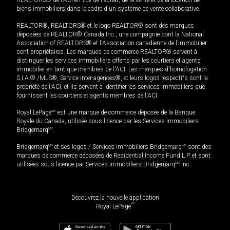
biens immobiliers dans le cadre d'un système de vente collaborative.
REALTOR®, REALTORS® et le logo REALTOR® sont des marques
déposées de REALTOR® Canada Inc., une compagnie dont la National
Association of REALTORS® et l'Association canadienne de l’immobilier
sont propriétaires. Les marques de commerce REALTOR® servent à
distinguer les services immobiliers offerts par les courtiers et agents
immobilier en tant que membres de l'ACI. Les marques d'homologation
S.I.A.® /MLS®, Service inter-agences®, et leurs logos respectifs sont la
propriété de l'ACI, et ils servent à identifier les services immobiliers que
fournissent les courtiers et agents membres de l'ACI.
Royal LePage
MD
est une marque de commerce déposée de la Banque
Royale du Canada, utilisée sous licence par les Services immobiliers
Bridgemarq
MD
.
Bridgemarq
MD
et ses logos / Services immobiliers Bridgemarq
MD
sont des
marques de commerce déposées de Residential Income Fund L.P. et sont
utilisées sous licence par Services immobiliers Bridgemarq
MD
Inc.
Découvrez la nouvelle application
MD
Royal LePage