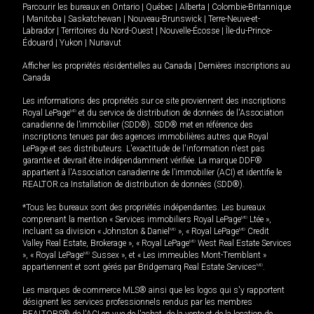
Parcourir les bureaux en
Ontario
|
Québec
|
Alberta
|
Colombie-Britannique
|
Manitoba
|
Saskatchewan
|
Nouveau-Brunswick
|
Terre-Neuve-et-
Labrador
|
Territoires du Nord-Ouest
|
Nouvelle-Écosse
|
Île-du-Prince-
Édouard
|
Yukon
|
Nunavut
Afficher les propriétés résidentielles au Canada
|
Dernières inscriptions au
Canada
Les informations des propriétés sur ce site proviennent des inscriptions
Royal LePage
MD
et du service de distribution de données de l'Association
canadienne de l’immobilier (SDD®). SDD® met en référence des
inscriptions tenues par des agences immobilières autres que Royal
LePage et ses distributeurs. L'exactitude de l'information n'est pas
garantie et devrait être indépendamment vérifiée. La marque DDF®
appartient à l'Association canadienne de l’immobilier (ACI) et identifie le
REALTOR.ca Installation de distribution de données (SDD®).
*Tous les bureaux sont des propriétés indépendantes. Les bureaux
comprenant la mention « Services immobiliers Royal LePage
MD
Ltée »,
incluant sa division « Johnston & Daniel
MD
», « Royal LePage
MD
Credit
Valley Real Estate, Brokerage », « Royal LePage
MD
West Real Estate Services
», « Royal LePage
MD
Sussex », et « Les immeubles Mont-Tremblant »
appartiennent et sont gérés par Bridgemarq Real Estate Services
MD
.
Les marques de commerce MLS® ainsi que les logos qui s'y rapportent
désignent les services professionnels rendus par les membres
REALTORS® de l'ACI en vue de l'achat, de la vente et de la location de