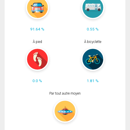
91.64 %
0.55 %
À pied
À bicyclette
0.0 %
1.81 %
Par tout autre moyen