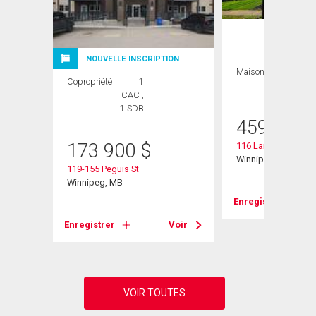
NOUVELLE INSCRIPTION
Maison
3 CAC , 3
Copropriété
1
SDB
CAC ,
1 SDB
459 900
173 900
$
116 Larry Vickar Dri
Winnipeg, MB
119-155 Peguis St
Winnipeg, MB
Voir
Enregistrer
Enregistrer
Voir