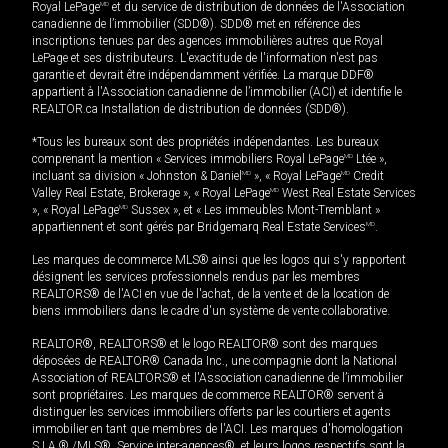
Royal LePage
MD
et du service de distribution de données de l'Association
canadienne de l’immobilier (SDD®). SDD® met en référence des
inscriptions tenues par des agences immobilières autres que Royal
LePage et ses distributeurs. L'exactitude de l'information n'est pas
garantie et devrait être indépendamment vérifiée. La marque DDF®
appartient à l'Association canadienne de l’immobilier (ACI) et identifie le
REALTOR.ca Installation de distribution de données (SDD®).
*Tous les bureaux sont des propriétés indépendantes. Les bureaux
comprenant la mention « Services immobiliers Royal LePage
MD
Ltée »,
incluant sa division « Johnston & Daniel
MD
», « Royal LePage
MD
Credit
Valley Real Estate, Brokerage », « Royal LePage
MD
West Real Estate Services
», « Royal LePage
MD
Sussex », et « Les immeubles Mont-Tremblant »
appartiennent et sont gérés par Bridgemarq Real Estate Services
MD
.
Les marques de commerce MLS® ainsi que les logos qui s'y rapportent
désignent les services professionnels rendus par les membres
REALTORS® de l'ACI en vue de l'achat, de la vente et de la location de
biens immobiliers dans le cadre d'un système de vente collaborative.
REALTOR®, REALTORS® et le logo REALTOR® sont des marques
déposées de REALTOR® Canada Inc., une compagnie dont la National
Association of REALTORS® et l'Association canadienne de l’immobilier
sont propriétaires. Les marques de commerce REALTOR® servent à
distinguer les services immobiliers offerts par les courtiers et agents
immobilier en tant que membres de l'ACI. Les marques d'homologation
S.I.A.® /MLS®, Service inter-agences®, et leurs logos respectifs sont la