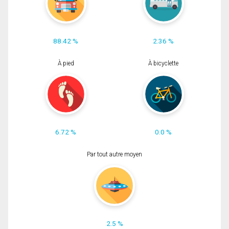
88.42 %
2.36 %
À pied
À bicyclette
6.72 %
0.0 %
Par tout autre moyen
2.5 %