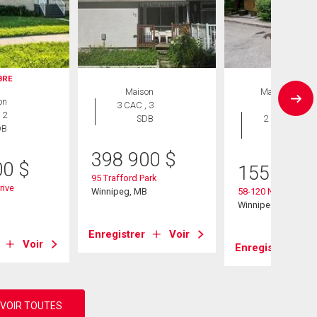
IBRE
Maison
Maison en
on
3 CAC , 3
rangée
 2
SDB
2 CAC , 2
DB
SDB
398 900
$
00
$
155 800
95 Trafford Park
rive
Winnipeg, MB
58-120 Niakwa Rd
B
Winnipeg, MB
Enregistrer
Voir
Voir
Enregistrer