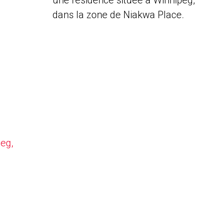
une résidence située à Winnipeg,
dans la zone de Niakwa Place.
peg,