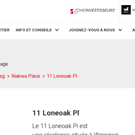
ZoneInvestisseurs RLP
TIER
INFO ET CONSEILS
JOIGNEZ-VOUS À NOUS
À
Page
eg
Niakwa Place
11 Loneoak Pl
11 Loneoak Pl
Le 11 Loneoak Pl est