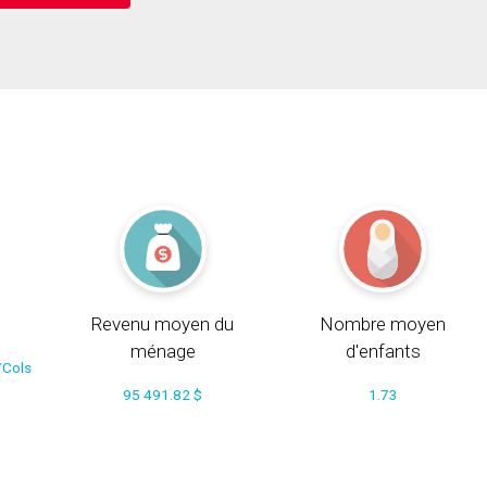
Revenu moyen du
Nombre moyen
ménage
d'enfants
/Cols
95 491.82 $
1.73