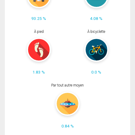
93.25 %
4.08 %
À pied
À bicyclette
1.83 %
0.0 %
Par tout autre moyen
0.84 %