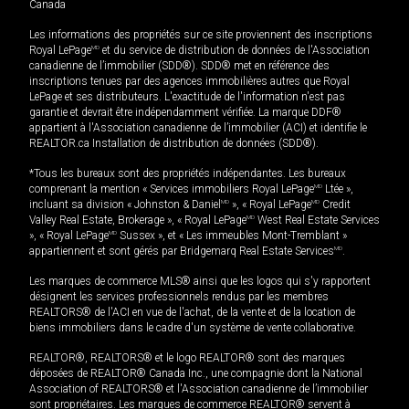
Canada
Les informations des propriétés sur ce site proviennent des inscriptions
Royal LePage
MD
et du service de distribution de données de l'Association
canadienne de l’immobilier (SDD®). SDD® met en référence des
inscriptions tenues par des agences immobilières autres que Royal
LePage et ses distributeurs. L'exactitude de l'information n'est pas
garantie et devrait être indépendamment vérifiée. La marque DDF®
appartient à l'Association canadienne de l’immobilier (ACI) et identifie le
REALTOR.ca Installation de distribution de données (SDD®).
*Tous les bureaux sont des propriétés indépendantes. Les bureaux
comprenant la mention « Services immobiliers Royal LePage
MD
Ltée »,
incluant sa division « Johnston & Daniel
MD
», « Royal LePage
MD
Credit
Valley Real Estate, Brokerage », « Royal LePage
MD
West Real Estate Services
», « Royal LePage
MD
Sussex », et « Les immeubles Mont-Tremblant »
appartiennent et sont gérés par Bridgemarq Real Estate Services
MD
.
Les marques de commerce MLS® ainsi que les logos qui s'y rapportent
désignent les services professionnels rendus par les membres
REALTORS® de l'ACI en vue de l'achat, de la vente et de la location de
biens immobiliers dans le cadre d'un système de vente collaborative.
REALTOR®, REALTORS® et le logo REALTOR® sont des marques
déposées de REALTOR® Canada Inc., une compagnie dont la National
Association of REALTORS® et l'Association canadienne de l’immobilier
sont propriétaires. Les marques de commerce REALTOR® servent à