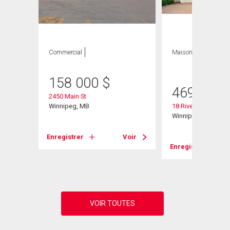
Commercial
Maison
3 CAC , 2
SDB
158 000
$
469 900
2450 Main St
Winnipeg, MB
18 Riverstone Rd
Winnipeg, MB
Enregistrer
Voir
Enregistrer
Voir